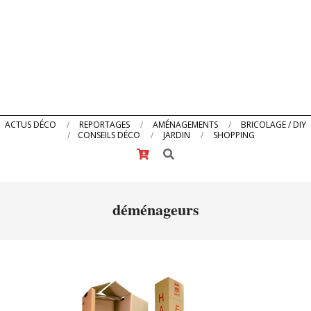
Primary
ACTUS DÉCO
REPORTAGES
AMÉNAGEMENTS
BRICOLAGE / DIY
CONSEILS DÉCO
JARDIN
SHOPPING
Navigation
Search
Menu
déménageurs