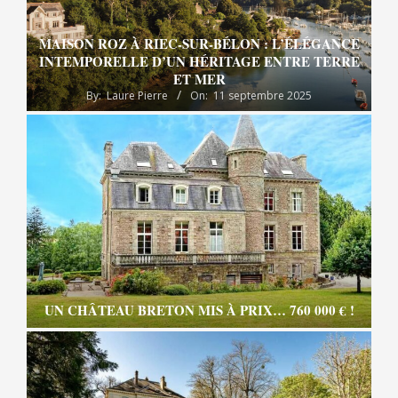
MAISON ROZ À RIEC-SUR-BÉLON : L’ÉLÉGANCE
INTEMPORELLE D’UN HÉRITAGE ENTRE TERRE
ET MER
By:
Laure Pierre
On:
11 septembre 2025
UN CHÂTEAU BRETON MIS À PRIX… 760 000 € !