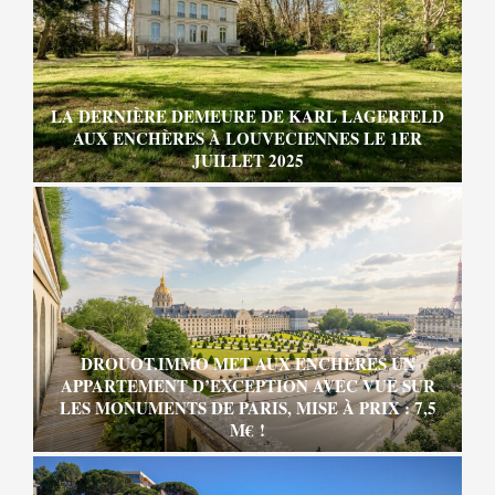
LA DERNIÈRE DEMEURE DE KARL LAGERFELD
AUX ENCHÈRES À LOUVECIENNES LE 1ER
JUILLET 2025
DROUOT.IMMO MET AUX ENCHÈRES UN
APPARTEMENT D’EXCEPTION AVEC VUE SUR
LES MONUMENTS DE PARIS, MISE À PRIX : 7,5
M€ !