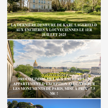
LA DERNIÈRE DEMEURE DE KARL LAGERFELD
AUX ENCHÈRES À LOUVECIENNES LE 1ER
JUILLET 2025
DROUOT.IMMO MET AUX ENCHÈRES UN
APPARTEMENT D’EXCEPTION AVEC VUE SUR
LES MONUMENTS DE PARIS, MISE À PRIX : 7,5
M€ !