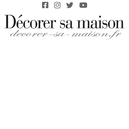
Skip
to
content
DECORER-
SA-
MAISON.FR