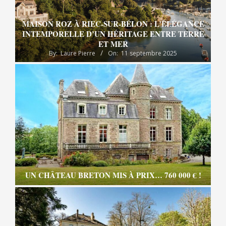
MAISON ROZ À RIEC-SUR-BÉLON : L’ÉLÉGANCE
INTEMPORELLE D’UN HÉRITAGE ENTRE TERRE
ET MER
By:
Laure Pierre
On:
11 septembre 2025
UN CHÂTEAU BRETON MIS À PRIX… 760 000 € !