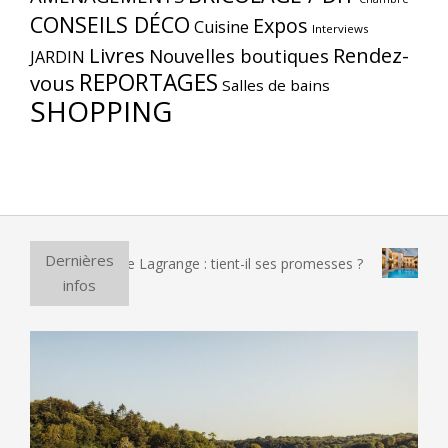
CONSEILS DÉCO
Expos
Cuisine
Interviews
Livres
Rendez-
Nouvelles boutiques
JARDIN
REPORTAGES
vous
Salles de bains
SHOPPING
Dernières
zza électrique Lagrange : tient-il ses promesses ?
Et si vo
infos