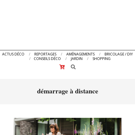
Primary
ACTUS DÉCO
REPORTAGES
AMÉNAGEMENTS
BRICOLAGE / DIY
CONSEILS DÉCO
JARDIN
SHOPPING
Navigation
Search
Menu
démarrage à distance