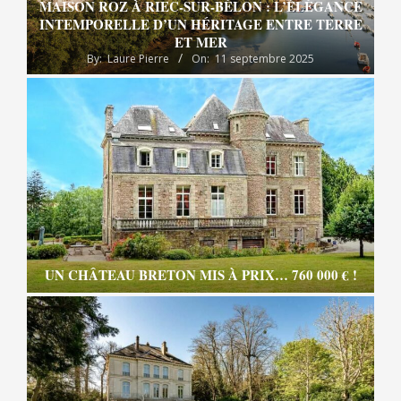
MAISON ROZ À RIEC-SUR-BÉLON : L’ÉLÉGANCE
INTEMPORELLE D’UN HÉRITAGE ENTRE TERRE
ET MER
By:
Laure Pierre
On:
11 septembre 2025
UN CHÂTEAU BRETON MIS À PRIX… 760 000 € !