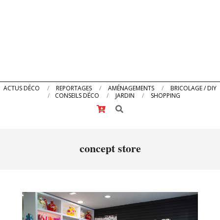
Primary
ACTUS DÉCO
REPORTAGES
AMÉNAGEMENTS
BRICOLAGE / DIY
CONSEILS DÉCO
JARDIN
SHOPPING
Navigation
Search
Menu
concept store