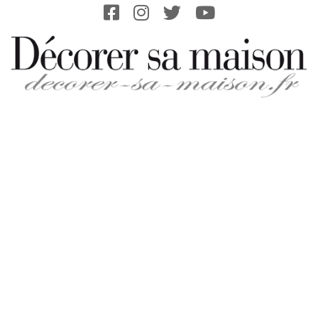
Skip
to
content
DECORER-
SA-
MAISON.FR