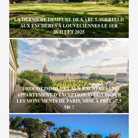
LA DERNIÈRE DEMEURE DE KARL LAGERFELD
AUX ENCHÈRES À LOUVECIENNES LE 1ER
JUILLET 2025
DROUOT.IMMO MET AUX ENCHÈRES UN
APPARTEMENT D’EXCEPTION AVEC VUE SUR
LES MONUMENTS DE PARIS, MISE À PRIX : 7,5
M€ !