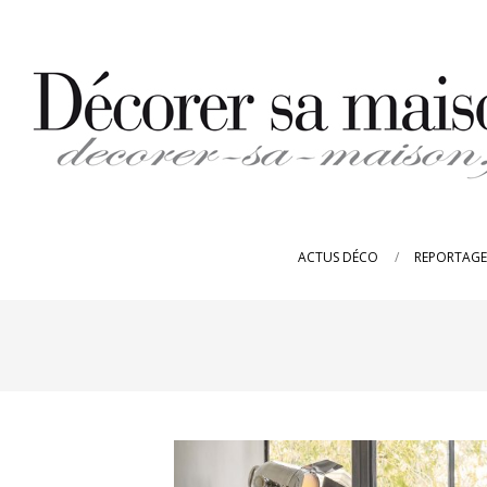
Skip
to
content
DECORER-
SA-
ACTUS DÉCO
REPORTAGE
MAISON.FR