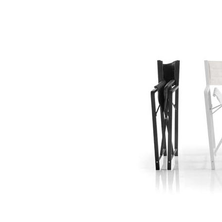
2016-
05-
04