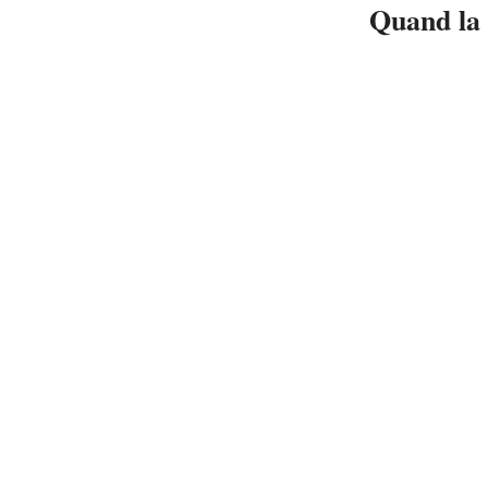
Quand la 
2014-
03-
20