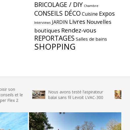
BRICOLAGE / DIY
Chambre
CONSEILS DÉCO
Expos
Cuisine
Livres
Nouvelles
JARDIN
Interviews
Rendez-vous
boutiques
REPORTAGES
Salles de bains
SHOPPING
Nous avons testé l’aspirateur
Nous avon
le
balai sans fil Levoit LVAC-300
glace SENY