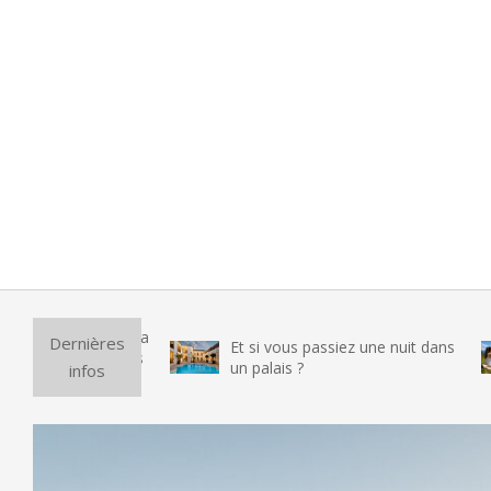
Puri
Dernières
Et si vous passiez une nuit dans
vra
un palais ?
infos
tes