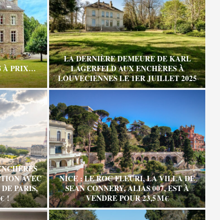
LA DERNIÈRE DEMEURE DE KARL
 À PRIX…
LAGERFELD AUX ENCHÈRES À
LOUVECIENNES LE 1ER JUILLET 2025
ENCHÈRES
TION AVEC
NICE : LE ROC FLEURI, LA VILLA DE
DE PARIS,
SEAN CONNERY, ALIAS 007, EST À
€ !
VENDRE POUR 23,5 M €