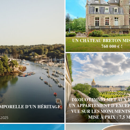
UN CHÂTEAU BRETON MIS
760 000 € !
DROUOT.IMMO MET AUX 
UN APPARTEMENT D’EXCEP
EMPORELLE D’UN HÉRITAGE
VUE SUR LES MONUMENTS 
MISE À PRIX : 7,5 M
 2025