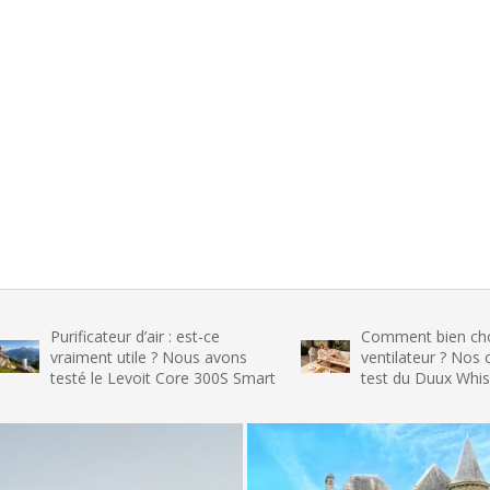
ficateur d’air : est-ce
Comment bien choisir son
iment utile ? Nous avons
ventilateur ? Nos conseils et 
té le Levoit Core 300S Smart
test du Duux Whisper Flex 2