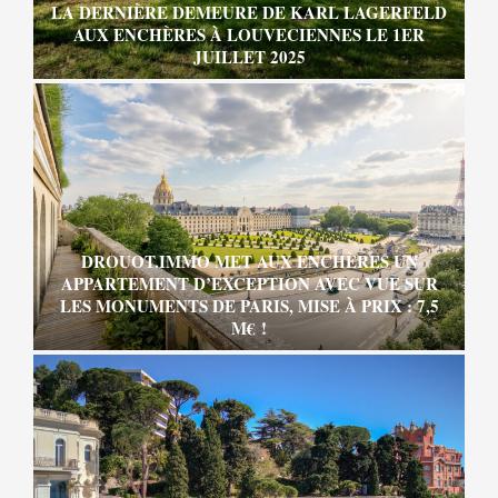
LA DERNIÈRE DEMEURE DE KARL LAGERFELD
AUX ENCHÈRES À LOUVECIENNES LE 1ER
JUILLET 2025
DROUOT.IMMO MET AUX ENCHÈRES UN
APPARTEMENT D’EXCEPTION AVEC VUE SUR
LES MONUMENTS DE PARIS, MISE À PRIX : 7,5
M€ !