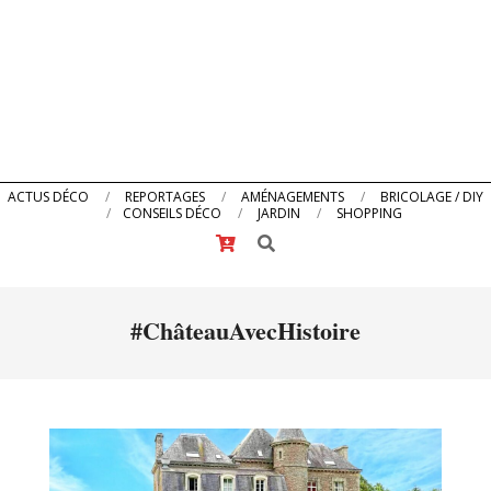
Primary
ACTUS DÉCO
REPORTAGES
AMÉNAGEMENTS
BRICOLAGE / DIY
CONSEILS DÉCO
JARDIN
SHOPPING
Navigation
Search
Menu
#ChâteauAvecHistoire