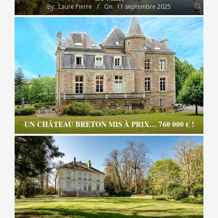
By:
Laure Pierre
On:
11 septembre 2025
UN CHÂTEAU BRETON MIS À PRIX… 760 000 € !