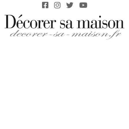
Skip
to
content
DECORER-
SA-
MAISON.FR