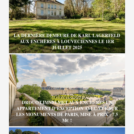
LA DERNIÈRE DEMEURE DE KARL LAGERFELD
AUX ENCHÈRES À LOUVECIENNES LE 1ER
JUILLET 2025
DROUOT.IMMO MET AUX ENCHÈRES UN
APPARTEMENT D’EXCEPTION AVEC VUE SUR
LES MONUMENTS DE PARIS, MISE À PRIX : 7,5
M€ !