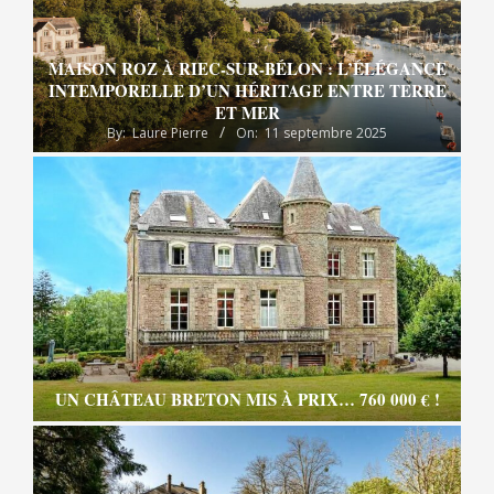
MAISON ROZ À RIEC-SUR-BÉLON : L’ÉLÉGANCE
INTEMPORELLE D’UN HÉRITAGE ENTRE TERRE
ET MER
By:
Laure Pierre
On:
11 septembre 2025
UN CHÂTEAU BRETON MIS À PRIX… 760 000 € !