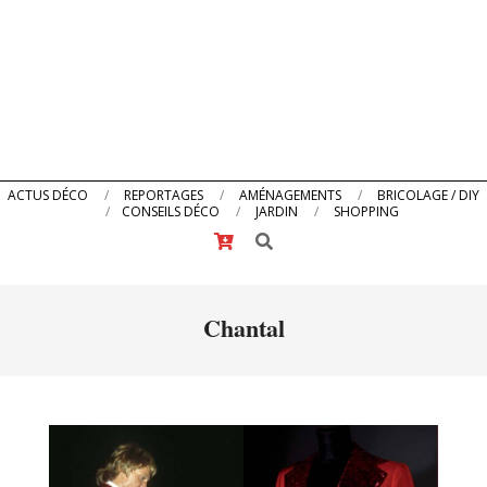
Primary
ACTUS DÉCO
REPORTAGES
AMÉNAGEMENTS
BRICOLAGE / DIY
CONSEILS DÉCO
JARDIN
SHOPPING
Navigation
Search
Menu
Chantal