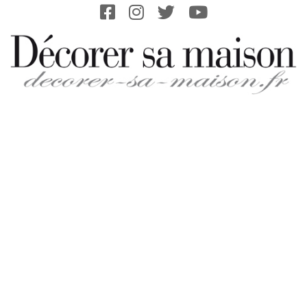
Skip
to
content
DECORER-
SA-
MAISON.FR