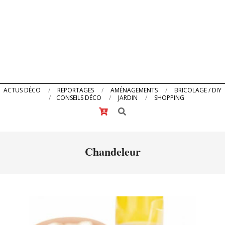
Primary
ACTUS DÉCO
REPORTAGES
AMÉNAGEMENTS
BRICOLAGE / DIY
CONSEILS DÉCO
JARDIN
SHOPPING
Navigation
Search
Menu
Chandeleur