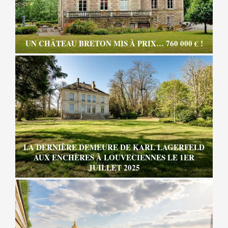
UN CHÂTEAU BRETON MIS À PRIX… 760 000 € !
LA DERNIÈRE DEMEURE DE KARL LAGERFELD
AUX ENCHÈRES À LOUVECIENNES LE 1ER
JUILLET 2025