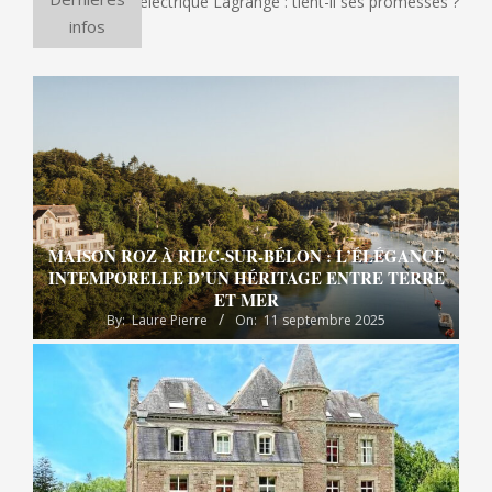
four à pizza électrique Lagrange : tient-il ses promesses ?
infos
MAISON ROZ À RIEC-SUR-BÉLON : L’ÉLÉGANCE
INTEMPORELLE D’UN HÉRITAGE ENTRE TERRE
ET MER
By:
Laure Pierre
On:
11 septembre 2025