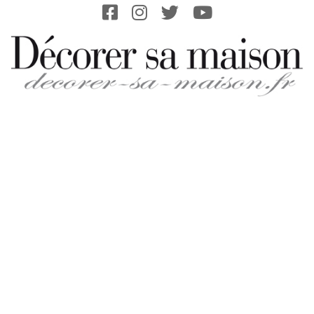
Skip
to
content
DECORER-
SA-
MAISON.FR