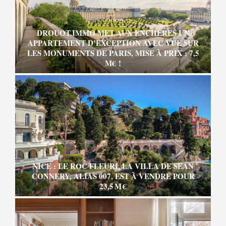
DROUOT.IMMO MET AUX ENCHÈRES UN
APPARTEMENT D’EXCEPTION AVEC VUE SUR
LES MONUMENTS DE PARIS, MISE À PRIX : 7,5
M€ !
NICE : LE ROC FLEURI, LA VILLA DE SEAN
CONNERY, ALIAS 007, EST À VENDRE POUR
23,5 M €