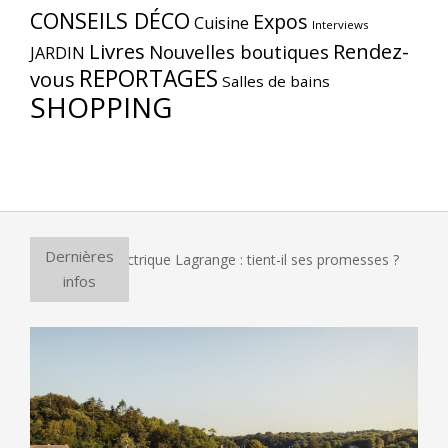
CONSEILS DÉCO
Expos
Cuisine
Interviews
Livres
Rendez-
Nouvelles boutiques
JARDIN
REPORTAGES
vous
Salles de bains
SHOPPING
Dernières
ur à pizza électrique Lagrange : tient-il ses promesses ?
E
infos