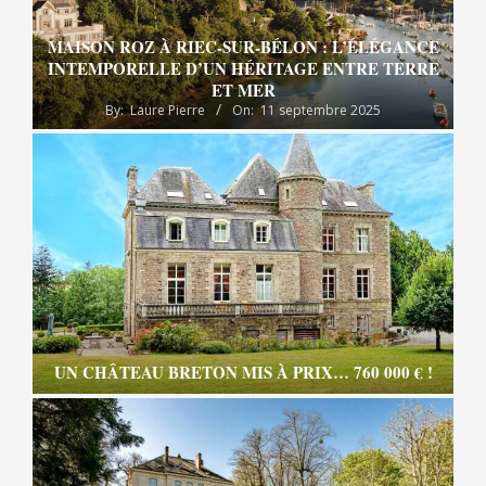
MAISON ROZ À RIEC-SUR-BÉLON : L’ÉLÉGANCE
INTEMPORELLE D’UN HÉRITAGE ENTRE TERRE
ET MER
By:
Laure Pierre
On:
11 septembre 2025
UN CHÂTEAU BRETON MIS À PRIX… 760 000 € !