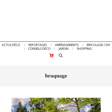
Primary
ACTUS DÉCO
REPORTAGES
AMÉNAGEMENTS
BRICOLAGE / DIY
CONSEILS DÉCO
JARDIN
SHOPPING
Navigation
Search
Menu
braquage