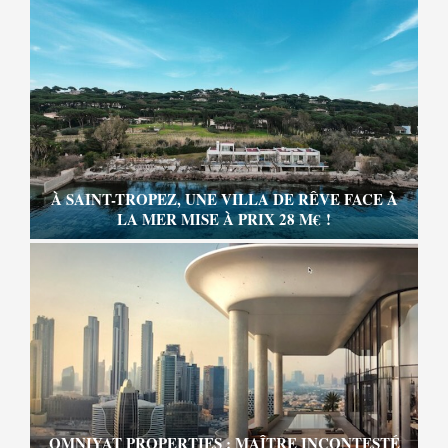
À SAINT-TROPEZ, UNE VILLA DE RÊVE FACE À
LA MER MISE À PRIX 28 M€ !
OMNIYAT PROPERTIES : MAÎTRE INCONTESTÉ