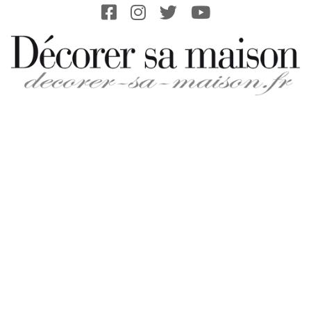
Skip
to
content
DECORER-
SA-
MAISON.FR