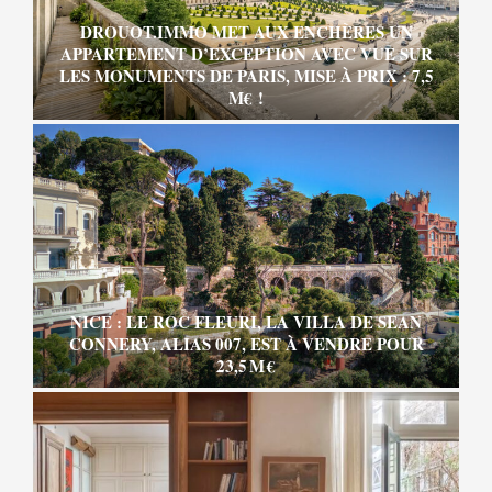
DROUOT.IMMO MET AUX ENCHÈRES UN
APPARTEMENT D’EXCEPTION AVEC VUE SUR
LES MONUMENTS DE PARIS, MISE À PRIX : 7,5
M€ !
NICE : LE ROC FLEURI, LA VILLA DE SEAN
CONNERY, ALIAS 007, EST À VENDRE POUR
23,5 M €