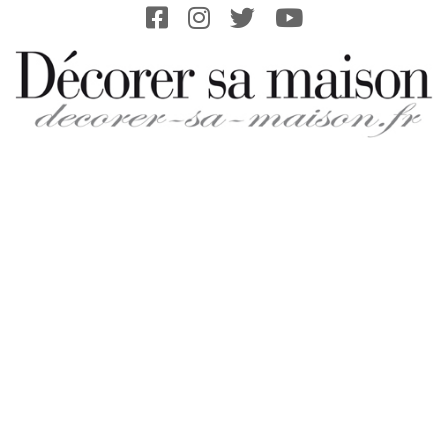
Skip
to
content
DECORER-
SA-
MAISON.FR