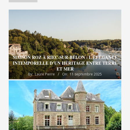
MAISON ROZ À RIEC-SUR-BÉLON : L’ÉLÉGANCE
INTEMPORELLE D’UN HÉRITAGE ENTRE TERRE
ET MER
By:
Laure Pierre
On:
11 septembre 2025