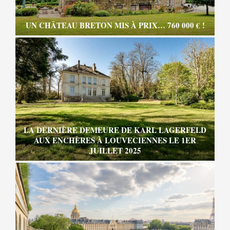
UN CHÂTEAU BRETON MIS À PRIX… 760 000 € !
LA DERNIÈRE DEMEURE DE KARL LAGERFELD
AUX ENCHÈRES À LOUVECIENNES LE 1ER
JUILLET 2025