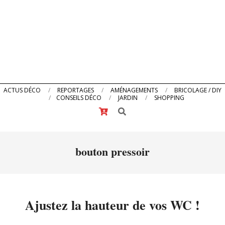
Primary
ACTUS DÉCO
REPORTAGES
AMÉNAGEMENTS
BRICOLAGE / DIY
CONSEILS DÉCO
JARDIN
SHOPPING
Navigation
Search
Menu
bouton pressoir
Ajustez la hauteur de vos WC !
2014-