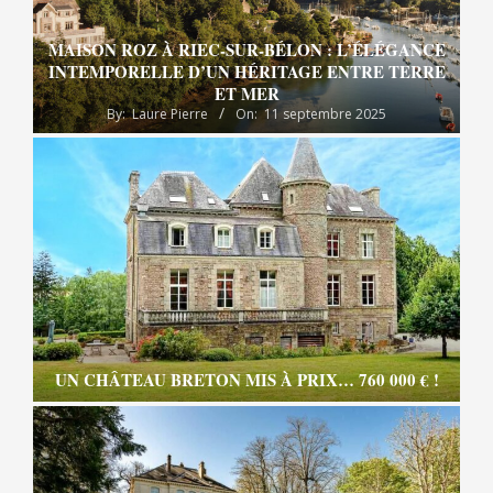
MAISON ROZ À RIEC-SUR-BÉLON : L’ÉLÉGANCE
INTEMPORELLE D’UN HÉRITAGE ENTRE TERRE
ET MER
By:
Laure Pierre
On:
11 septembre 2025
UN CHÂTEAU BRETON MIS À PRIX… 760 000 € !