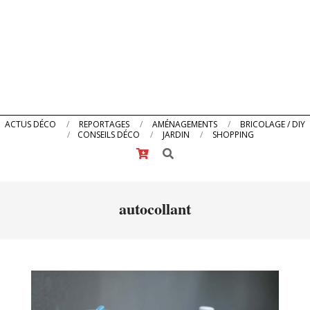
Primary
ACTUS DÉCO
REPORTAGES
AMÉNAGEMENTS
BRICOLAGE / DIY
CONSEILS DÉCO
JARDIN
SHOPPING
Navigation
Search
Menu
autocollant