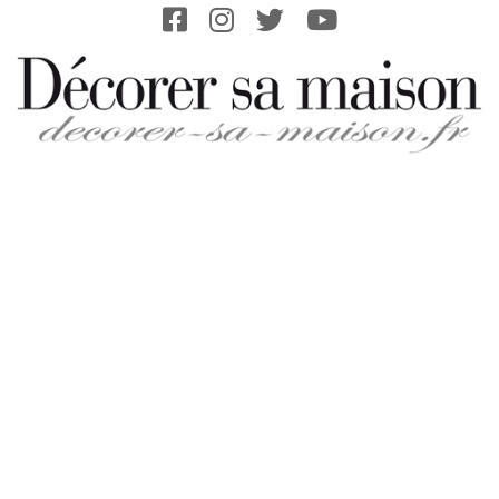
Skip
to
content
DECORER-
SA-
MAISON.FR