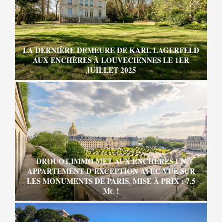
LA DERNIÈRE DEMEURE DE KARL LAGERFELD
AUX ENCHÈRES À LOUVECIENNES LE 1ER
JUILLET 2025
DROUOT.IMMO MET AUX ENCHÈRES UN
APPARTEMENT D’EXCEPTION AVEC VUE SUR
LES MONUMENTS DE PARIS, MISE À PRIX : 7,5
M€ !