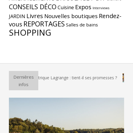
CONSEILS DÉCO
Expos
Cuisine
Interviews
Livres
Rendez-
Nouvelles boutiques
JARDIN
REPORTAGES
vous
Salles de bains
SHOPPING
Dernières
 à pizza électrique Lagrange : tient-il ses promesses ?
Et 
infos