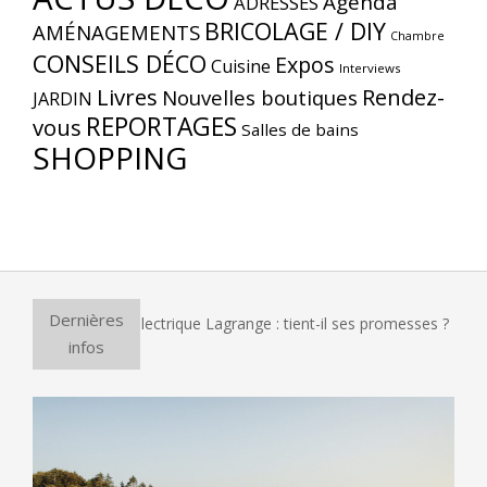
Agenda
ADRESSES
BRICOLAGE / DIY
AMÉNAGEMENTS
Chambre
CONSEILS DÉCO
Expos
Cuisine
Interviews
Livres
Rendez-
Nouvelles boutiques
JARDIN
REPORTAGES
vous
Salles de bains
SHOPPING
Dernières
our à pizza électrique Lagrange : tient-il ses promesses ?
infos