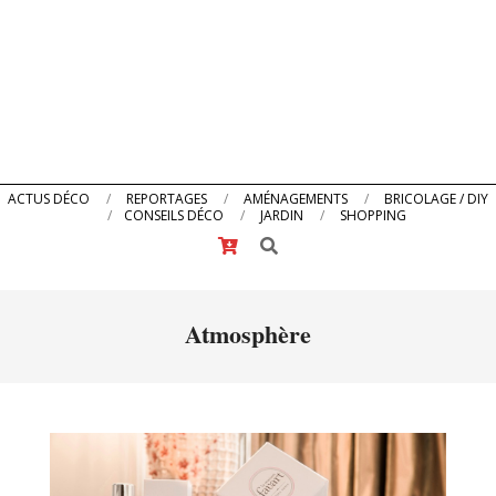
Primary
ACTUS DÉCO
REPORTAGES
AMÉNAGEMENTS
BRICOLAGE / DIY
CONSEILS DÉCO
JARDIN
SHOPPING
Navigation
Search
Menu
Atmosphère