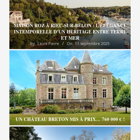
MAISON ROZ À RIEC-SUR-BÉLON : L’ÉLÉGANCE
INTEMPORELLE D’UN HÉRITAGE ENTRE TERRE
ET MER
By:
Laure Pierre
On:
11 septembre 2025
UN CHÂTEAU BRETON MIS À PRIX… 760 000 € !