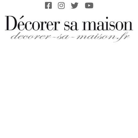
Skip
to
content
DECORER-
SA-
MAISON.FR