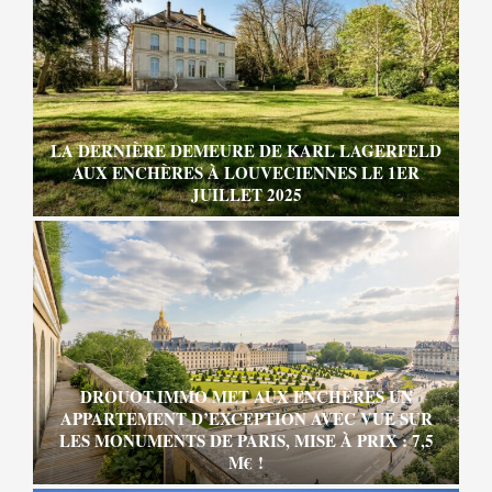
LA DERNIÈRE DEMEURE DE KARL LAGERFELD
AUX ENCHÈRES À LOUVECIENNES LE 1ER
JUILLET 2025
DROUOT.IMMO MET AUX ENCHÈRES UN
APPARTEMENT D’EXCEPTION AVEC VUE SUR
LES MONUMENTS DE PARIS, MISE À PRIX : 7,5
M€ !