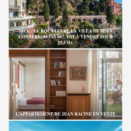
NICE : LE ROC FLEURI, LA VILLA DE SEAN
CONNERY, ALIAS 007, EST À VENDRE POUR
23,5 M €
L’APPARTEMENT DE JEAN RACINE EN VENTE