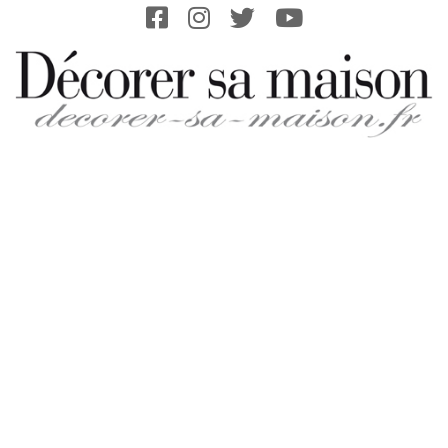
Skip
to
content
DECORER-
SA-
MAISON.FR