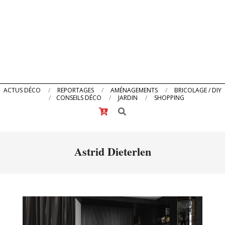
Primary
ACTUS DÉCO
REPORTAGES
AMÉNAGEMENTS
BRICOLAGE / DIY
CONSEILS DÉCO
JARDIN
SHOPPING
Navigation
Search
Menu
Astrid Dieterlen