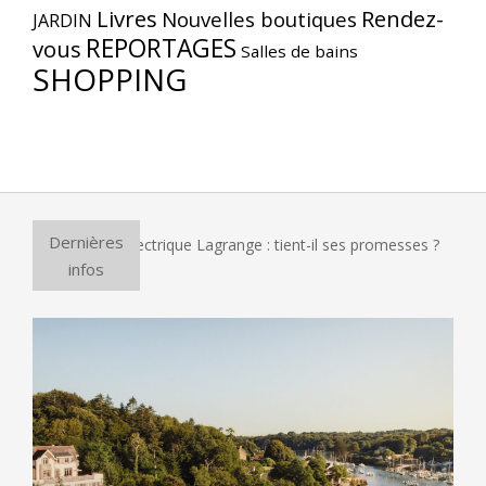
Livres
Rendez-
Nouvelles boutiques
JARDIN
REPORTAGES
vous
Salles de bains
SHOPPING
Dernières
ur à pizza électrique Lagrange : tient-il ses promesses ?
E
infos