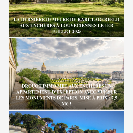
LA DERNIÈRE DEMEURE DE KARL LAGERFELD
AUX ENCHÈRES À LOUVECIENNES LE 1ER
JUILLET 2025
DROUOT.IMMO MET AUX ENCHÈRES UN
APPARTEMENT D’EXCEPTION AVEC VUE SUR
LES MONUMENTS DE PARIS, MISE À PRIX : 7,5
M€ !