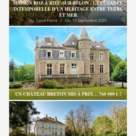
MAISON ROZ À RIEC-SUR-BÉLON : L’ÉLÉGANCE
INTEMPORELLE D’UN HÉRITAGE ENTRE TERRE
ET MER
By:
Laure Pierre
On:
11 septembre 2025
UN CHÂTEAU BRETON MIS À PRIX… 760 000 € !