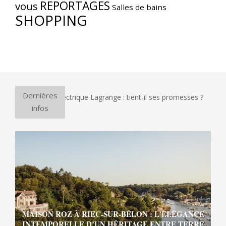
REPORTAGES
vous
Salles de bains
SHOPPING
Dernières
r à pizza électrique Lagrange : tient-il ses promesses ?
Et 
infos
MAISON ROZ À RIEC-SUR-BÉLON : L’ÉLÉGANCE
INTEMPORELLE D’UN HÉRITAGE ENTRE TERRE