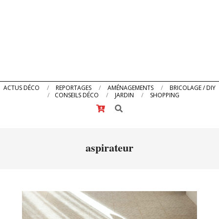
Primary
ACTUS DÉCO
REPORTAGES
AMÉNAGEMENTS
BRICOLAGE / DIY
CONSEILS DÉCO
JARDIN
SHOPPING
Navigation
Search
Menu
aspirateur