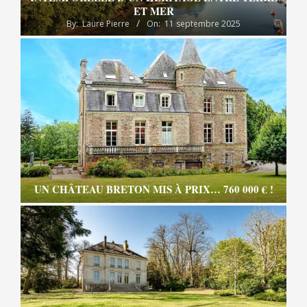
ET MER
By:
Laure Pierre
On:
11 septembre 2025
UN CHÂTEAU BRETON MIS À PRIX… 760 000 € !