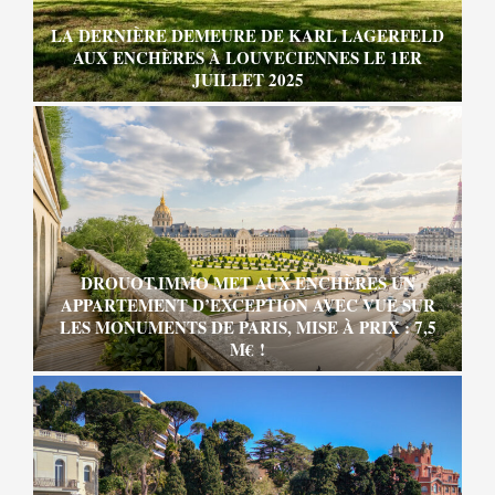
LA DERNIÈRE DEMEURE DE KARL LAGERFELD
AUX ENCHÈRES À LOUVECIENNES LE 1ER
JUILLET 2025
DROUOT.IMMO MET AUX ENCHÈRES UN
APPARTEMENT D’EXCEPTION AVEC VUE SUR
LES MONUMENTS DE PARIS, MISE À PRIX : 7,5
M€ !