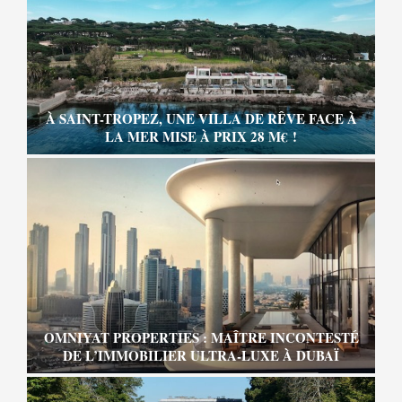
À SAINT-TROPEZ, UNE VILLA DE RÊVE FACE À
LA MER MISE À PRIX 28 M€ !
OMNIYAT PROPERTIES : MAÎTRE INCONTESTÉ
DE L’IMMOBILIER ULTRA-LUXE À DUBAÏ