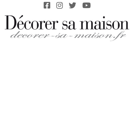
Skip
to
content
DECORER-
SA-
MAISON.FR