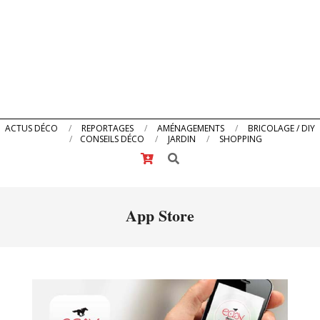
Primary
ACTUS DÉCO
REPORTAGES
AMÉNAGEMENTS
BRICOLAGE / DIY
CONSEILS DÉCO
JARDIN
SHOPPING
Navigation
Search
Menu
App Store