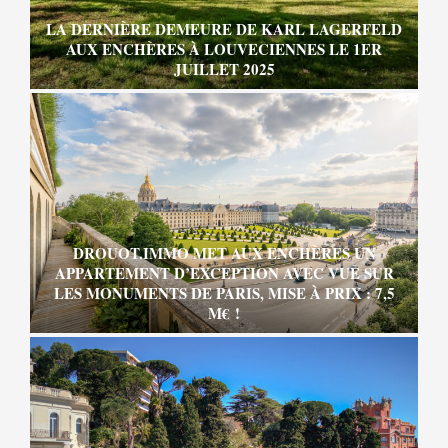
LA DERNIÈRE DEMEURE DE KARL LAGERFELD
AUX ENCHÈRES À LOUVECIENNES LE 1ER
JUILLET 2025
DROUOT.IMMO MET AUX ENCHÈRES UN
APPARTEMENT D’EXCEPTION AVEC VUE SUR
LES MONUMENTS DE PARIS, MISE À PRIX : 7,5
M€ !