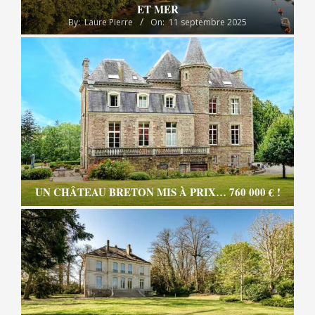
ET MER
By:
Laure Pierre
On:
11 septembre 2025
UN CHÂTEAU BRETON MIS À PRIX… 760 000 € !