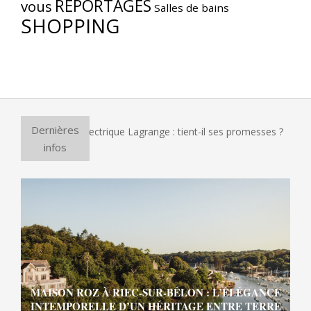
REPORTAGES
vous
Salles de bains
SHOPPING
Dernières
our à pizza électrique Lagrange : tient-il ses promesses ?
E
infos
MAISON ROZ À RIEC-SUR-BÉLON : L’ÉLÉGANCE
INTEMPORELLE D’UN HÉRITAGE ENTRE TERRE