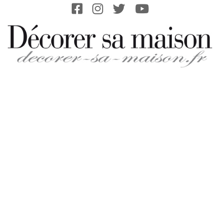
Skip
to
content
DECORER-
SA-
MAISON.FR