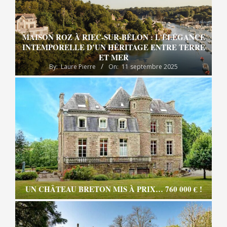
MAISON ROZ À RIEC-SUR-BÉLON : L’ÉLÉGANCE
INTEMPORELLE D’UN HÉRITAGE ENTRE TERRE
ET MER
By:
Laure Pierre
On:
11 septembre 2025
UN CHÂTEAU BRETON MIS À PRIX… 760 000 € !