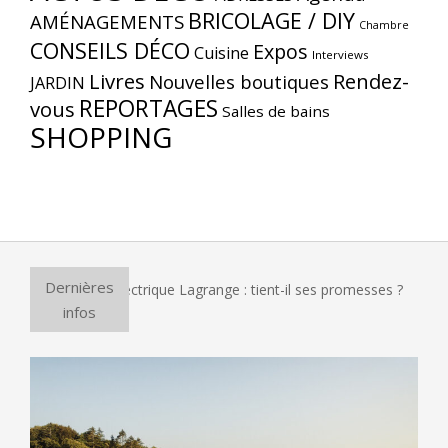
BRICOLAGE / DIY
AMÉNAGEMENTS
Chambre
CONSEILS DÉCO
Expos
Cuisine
Interviews
Livres
Rendez-
Nouvelles boutiques
JARDIN
REPORTAGES
vous
Salles de bains
SHOPPING
Dernières
ur à pizza électrique Lagrange : tient-il ses promesses ?
Et
infos