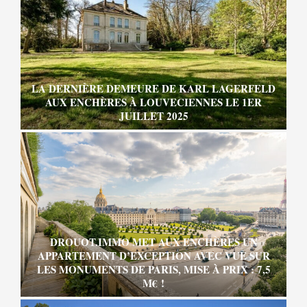
LA DERNIÈRE DEMEURE DE KARL LAGERFELD
AUX ENCHÈRES À LOUVECIENNES LE 1ER
JUILLET 2025
DROUOT.IMMO MET AUX ENCHÈRES UN
APPARTEMENT D’EXCEPTION AVEC VUE SUR
LES MONUMENTS DE PARIS, MISE À PRIX : 7,5
M€ !