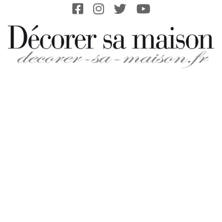
Skip
to
content
DECORER-
SA-
MAISON.FR