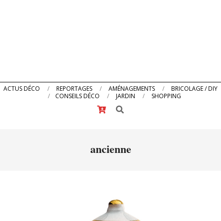
Primary
ACTUS DÉCO
REPORTAGES
AMÉNAGEMENTS
BRICOLAGE / DIY
CONSEILS DÉCO
JARDIN
SHOPPING
Navigation
Search
Menu
ancienne