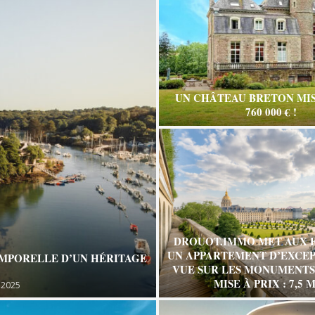
UN CHÂTEAU BRETON MIS
760 000 € !
DROUOT.IMMO MET AUX 
UN APPARTEMENT D’EXCEP
EMPORELLE D’UN HÉRITAGE
VUE SUR LES MONUMENTS 
MISE À PRIX : 7,5 M
 2025