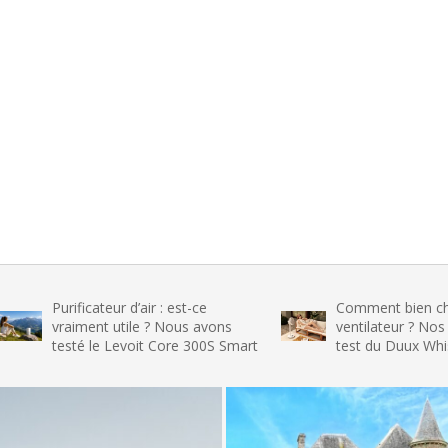
rificateur d’air : est-ce
Comment bien choisir son
aiment utile ? Nous avons
ventilateur ? Nos conseils et
sté le Levoit Core 300S Smart
test du Duux Whisper Flex 