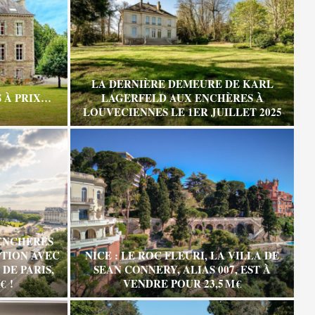
LA DERNIÈRE DEMEURE DE KARL
 À PRIX…
LAGERFELD AUX ENCHÈRES À
LOUVECIENNES LE 1ER JUILLET 2025
ENCHÈRES
TION AVEC
NICE : LE ROC FLEURI, LA VILLA DE
DE PARIS,
SEAN CONNERY, ALIAS 007, EST À
€ !
VENDRE POUR 23,5 M €