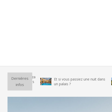
Pu
Dernières
Et si vous passiez une nuit dans
vr
un palais ?
infos
te