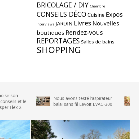
BRICOLAGE / DIY
Chambre
CONSEILS DÉCO
Expos
Cuisine
Livres
Nouvelles
JARDIN
Interviews
Rendez-vous
boutiques
REPORTAGES
Salles de bains
SHOPPING
Nous avons testé l’aspirateur
Nous avo
 le
balai sans fil Levoit LVAC-300
glace SE
2