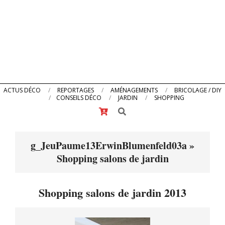
Primary
ACTUS DÉCO
REPORTAGES
AMÉNAGEMENTS
BRICOLAGE / DIY
CONSEILS DÉCO
JARDIN
SHOPPING
Navigation
Search
Menu
g_JeuPaume13ErwinBlumenfeld03a »
Shopping salons de jardin
Shopping salons de jardin 2013