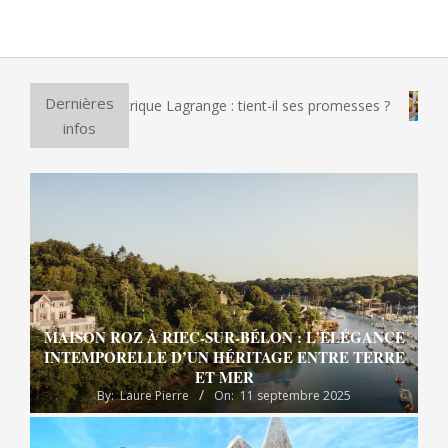
Dernières
 pizza électrique Lagrange : tient-il ses promesses ?
Et si
infos
MAISON ROZ À RIEC-SUR-BÉLON : L’ÉLÉGANCE
INTEMPORELLE D’UN HÉRITAGE ENTRE TERRE
ET MER
By:
Laure Pierre
On:
11 septembre 2025