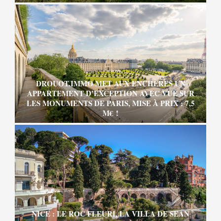
DROUOT.IMMO MET AUX ENCHÈRES UN
APPARTEMENT D’EXCEPTION AVEC VUE SUR
LES MONUMENTS DE PARIS, MISE À PRIX : 7,5
M€ !
NICE : LE ROC FLEURI, LA VILLA DE SEAN