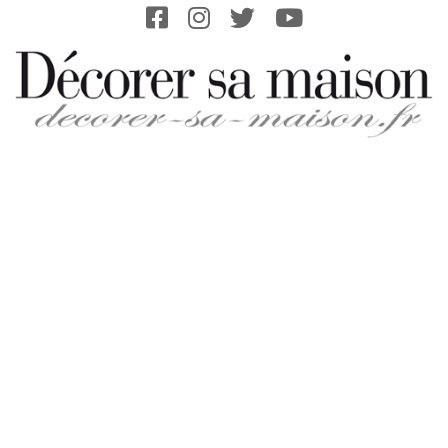
Skip
to
content
DECORER-
SA-
MAISON.FR