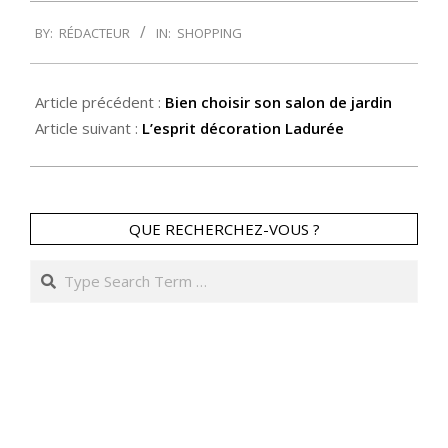
2013-
BY:
RÉDACTEUR
IN:
SHOPPING
12-
30
Article précédent :
Bien choisir son salon de jardin
Article suivant :
L’esprit décoration Ladurée
QUE RECHERCHEZ-VOUS ?
Search