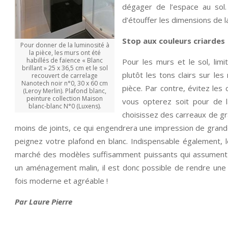
dégager de l’espace au sol.
d’étouffer les dimensions de l
Stop aux couleurs criardes
Pour donner de la luminosité à
la pièce, les murs ont été
habillés de faïence « Blanc
Pour les murs et le sol, lim
brillant » 25 x 36,5 cm et le sol
plutôt les tons clairs sur le
recouvert de carrelage
Nanotech noir n°0, 30 x 60 cm
pièce. Par contre, évitez les 
(Leroy Merlin). Plafond blanc,
peinture collection Maison
vous opterez soit pour de l
blanc-blanc N°0 (Luxens).
choisissez des carreaux de g
moins de joints, ce qui engendrera une impression de grande
peignez votre plafond en blanc. Indispensable également, le 
marché des modèles suffisamment puissants qui assument p
un aménagement malin, il est donc possible de rendre une 
fois moderne et agréable !
Par Laure Pierre