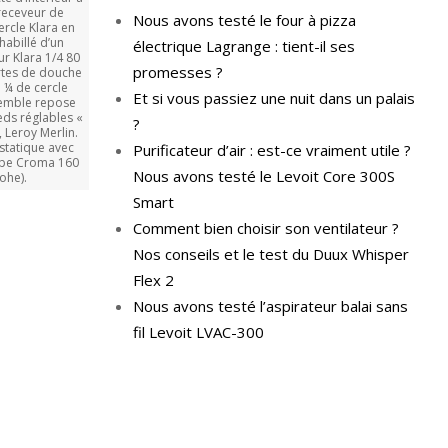
receveur de
Nous avons testé le four à pizza
rcle Klara en
habillé d’un
électrique Lagrange : tient-il ses
ur Klara 1/4 80
promesses ?
tes de douche
 ¼ de cercle
Et si vous passiez une nuit dans un palais
semble repose
eds réglables «
?
, Leroy Merlin.
statique avec
Purificateur d’air : est-ce vraiment utile ?
ipe Croma 160
Nous avons testé le Levoit Core 300S
ohe).
Smart
Comment bien choisir son ventilateur ?
Nos conseils et le test du Duux Whisper
Flex 2
Nous avons testé l’aspirateur balai sans
fil Levoit LVAC-300