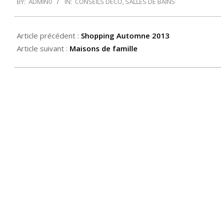
BY:
ADMIN0
IN:
CONSEILS DÉCO
,
SALLES DE BAINS
12-
26
Article précédent :
Shopping Automne 2013
Article suivant :
Maisons de famille