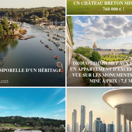
UN CHÂTEAU BRETON MIS
760 000 € !
DROUOT.IMMO MET AUX 
UN APPARTEMENT D’EXCEP
EMPORELLE D’UN HÉRITAGE
VUE SUR LES MONUMENTS 
MISE À PRIX : 7,5 M
 2025