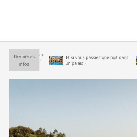
Pur
Dernières
Et si vous passiez une nuit dans
vr
un palais ?
infos
te