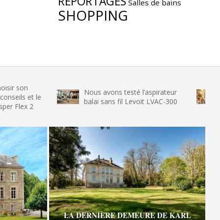
REPORTAGES
Salles de bains
SHOPPING
Nous avons testé l’aspirateur
Nous avon
 le
balai sans fil Levoit LVAC-300
glace SEN
LA DERNIÈRE DEMEURE DE KARL