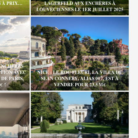
 À PRIX…
LAGERFELD AUX ENCHÈRES À
LOUVECIENNES LE 1ER JUILLET 2025
ENCHÈRES
TION AVEC
NICE : LE ROC FLEURI, LA VILLA DE
DE PARIS,
SEAN CONNERY, ALIAS 007, EST À
€ !
VENDRE POUR 23,5 M €