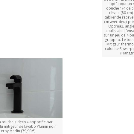
opté pour un 
douche 1/4 de ce
résine (80 cm) 
tablier de receve
cm avec deux por
Optima2, angle
coulissant. L’en
sur un jeu de 4 pi
grappe ». Le tout
Mitigeur thermo
colonne Sowerp
(Hansgr
a touche « déco » apportée par
é du mitigeur de lavabo Plumin noir
Leroy Merlin (79,90 €).