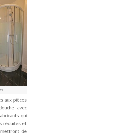
ès
es aux pièces
 douche avec
abricants qui
s réduites et
rmettront de