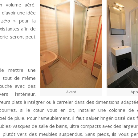
un volume aéré.
 d’avoir une idée
«
zéro
» pour la
istantes afin de
berie seront peut
 de mettre une
est tout de même
douche avec des
Avant
Apr
rs l’intérieur.
ceveurs plats à intégrer ou à carreler dans des dimensions adapté
pourrez, si le cœur vous en dit, installer une colonne de
 de pluie. Pour l’ameublement, il faut saluer l’ingéniosité des f
les-vasques de salle de bains, ultra compacts avec des largeur
s plutôt vers des meubles suspendus. Sans pieds, ils vous pe