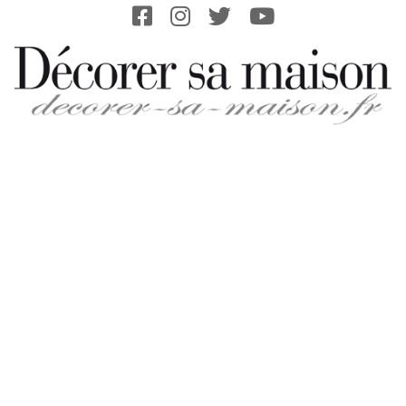
Skip
to
content
DECORER-
SA-
MAISON.FR