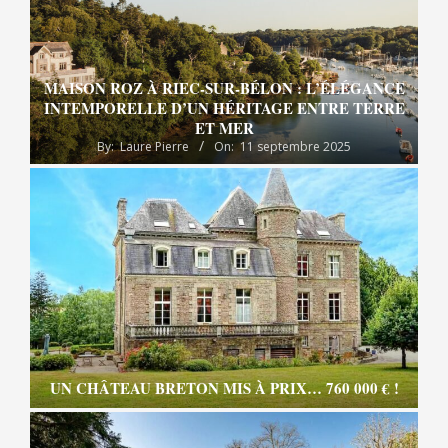
MAISON ROZ À RIEC-SUR-BÉLON : L’ÉLÉGANCE
INTEMPORELLE D’UN HÉRITAGE ENTRE TERRE
ET MER
By:
Laure Pierre
On:
11 septembre 2025
UN CHÂTEAU BRETON MIS À PRIX… 760 000 € !