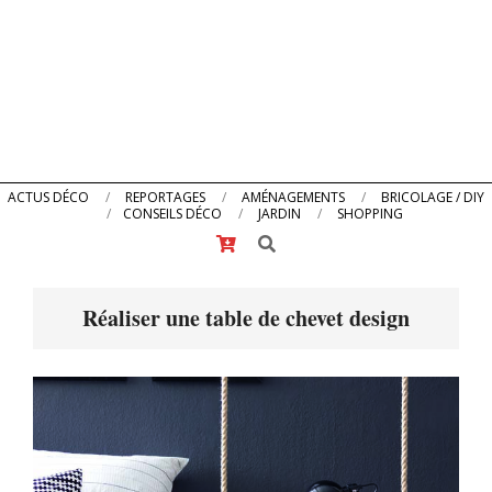
Primary
ACTUS DÉCO
REPORTAGES
AMÉNAGEMENTS
BRICOLAGE / DIY
CONSEILS DÉCO
JARDIN
SHOPPING
Navigation
Search
Menu
Réaliser une table de chevet design