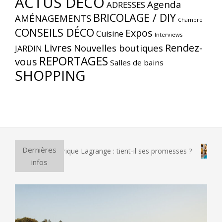
ACTUS DÉCO
Agenda
ADRESSES
BRICOLAGE / DIY
AMÉNAGEMENTS
Chambre
CONSEILS DÉCO
Expos
Cuisine
Interviews
Livres
Rendez-
Nouvelles boutiques
JARDIN
REPORTAGES
vous
Salles de bains
SHOPPING
Dernières
zza électrique Lagrange : tient-il ses promesses ?
Et si vo
infos