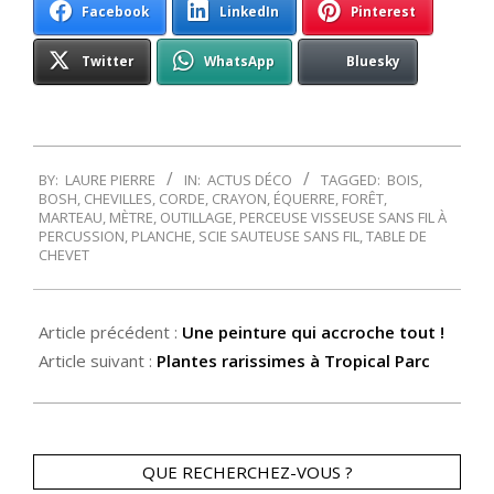
Facebook
LinkedIn
Pinterest
Twitter
WhatsApp
Bluesky
2014-
BY:
LAURE PIERRE
IN:
ACTUS DÉCO
TAGGED:
BOIS
,
05-
BOSH
,
CHEVILLES
,
CORDE
,
CRAYON
,
ÉQUERRE
,
FORÊT
,
30
MARTEAU
,
MÈTRE
,
OUTILLAGE
,
PERCEUSE VISSEUSE SANS FIL À
PERCUSSION
,
PLANCHE
,
SCIE SAUTEUSE SANS FIL
,
TABLE DE
CHEVET
Article précédent :
Une peinture qui accroche tout !
Article suivant :
Plantes rarissimes à Tropical Parc
QUE RECHERCHEZ-VOUS ?