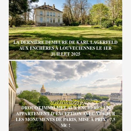
LA DERNIÈRE DEMEURE DE KARL LAGERFELD
AUX ENCHÈRES À LOUVECIENNES LE 1ER
JUILLET 2025
DROUOT.IMMO MET AUX ENCHÈRES UN
APPARTEMENT D’EXCEPTION AVEC VUE SUR
LES MONUMENTS DE PARIS, MISE À PRIX : 7,5
M€ !