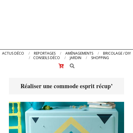
Primary
ACTUS DÉCO
REPORTAGES
AMÉNAGEMENTS
BRICOLAGE / DIY
CONSEILS DÉCO
JARDIN
SHOPPING
Navigation
Search
Menu
Réaliser une commode esprit récup’