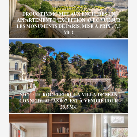
DROUOT.IMMO MET AUX ENCHÈRES UN
APPARTEMENT D’EXCEPTION AVEC VUE SUR
LES MONUMENTS DE PARIS, MISE À PRIX : 7,5
M€ !
NICE : LE ROC FLEURI, LA VILLA DE SEAN
CONNERY, ALIAS 007, EST À VENDRE POUR
23,5 M €