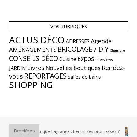
VOS RUBRIQUES
ACTUS DÉCO
Agenda
ADRESSES
BRICOLAGE / DIY
AMÉNAGEMENTS
Chambre
CONSEILS DÉCO
Expos
Cuisine
Interviews
Livres
Rendez-
Nouvelles boutiques
JARDIN
REPORTAGES
vous
Salles de bains
SHOPPING
Dernières
pizza électrique Lagrange : tient-il ses promesses ?
Et si 