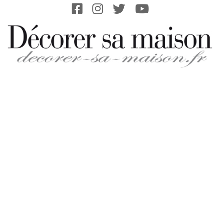
Skip
to
content
DECORER-
SA-
MAISON.FR