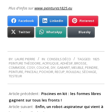
Plus d’infos sur
www.peintures1825.eu
Facebook
LinkedIn
Pinterest
Twitter
WhatsApp
Bluesky
2014-
BY:
LAURE PIERRE
IN:
CONSEILS DÉCO
TAGGED:
1825
06-
PEINTURE THÉODORE
,
ACRYLIQUE
,
ADHÉSIF
,
BROSSE
,
28
COMMODE
,
COSY
,
COUCHE
,
DIY
,
GABARIT
,
MEUBLE
,
PEINDRE
,
PEINTURE
,
PINCEAU
,
POCHOIR
,
RECUP
,
ROULEAU
,
SÉCHAGE
,
TESTEUR
Article précédent :
Piscines en kit : les formes libres
gagnent sur tous les fronts !
Article suivant :
Enfin, un robot-aspirateur qui vient à