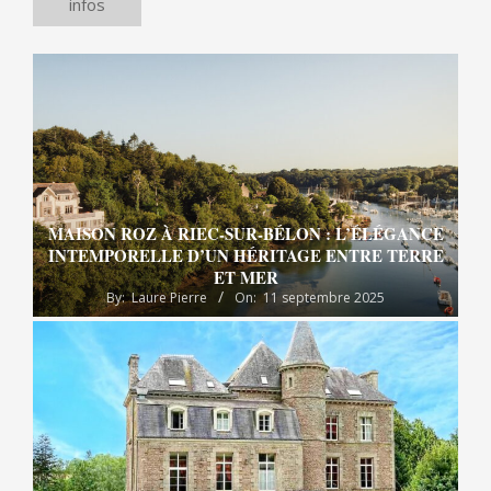
infos
MAISON ROZ À RIEC-SUR-BÉLON : L’ÉLÉGANCE
INTEMPORELLE D’UN HÉRITAGE ENTRE TERRE
ET MER
By:
Laure Pierre
On:
11 septembre 2025