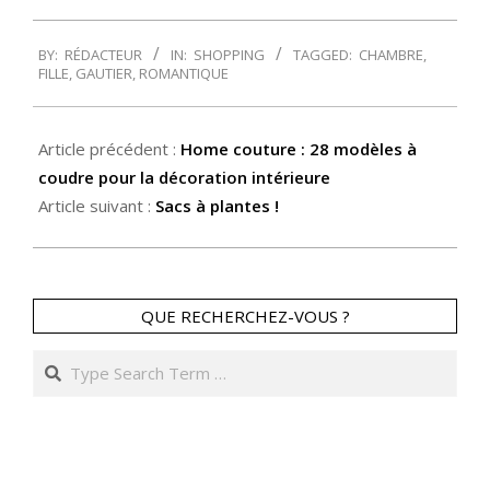
2014-
BY:
RÉDACTEUR
IN:
SHOPPING
TAGGED:
CHAMBRE
,
02-
FILLE
,
GAUTIER
,
ROMANTIQUE
28
Article précédent :
Home couture : 28 modèles à
coudre pour la décoration intérieure
Article suivant :
Sacs à plantes !
QUE RECHERCHEZ-VOUS ?
Search