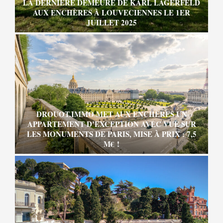
LA DERNIÈRE DEMEURE DE KARL LAGERFELD
AUX ENCHÈRES À LOUVECIENNES LE 1ER
JUILLET 2025
DROUOT.IMMO MET AUX ENCHÈRES UN
APPARTEMENT D’EXCEPTION AVEC VUE SUR
LES MONUMENTS DE PARIS, MISE À PRIX : 7,5
M€ !