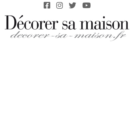
Skip
to
content
DECORER-
SA-
MAISON.FR