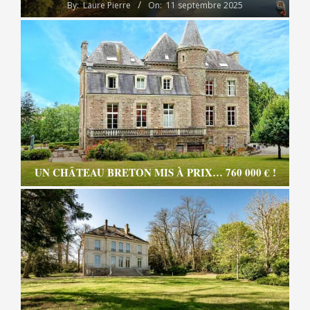
By:
Laure Pierre
On:
11 septembre 2025
UN CHÂTEAU BRETON MIS À PRIX… 760 000 € !