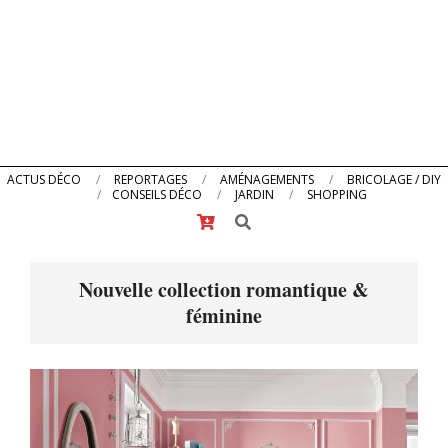
Primary
ACTUS DÉCO
REPORTAGES
AMÉNAGEMENTS
BRICOLAGE / DIY
CONSEILS DÉCO
JARDIN
SHOPPING
Navigation
Search
Menu
Nouvelle collection romantique &
féminine