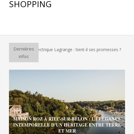
SHOPPING
Dernières
r à pizza électrique Lagrange : tient-il ses promesses ?
Et 
infos
MAISON ROZ À RIEC-SUR-BÉLON : L’ÉLÉGANCE
INTEMPORELLE D’UN HÉRITAGE ENTRE TERRE
ET MER