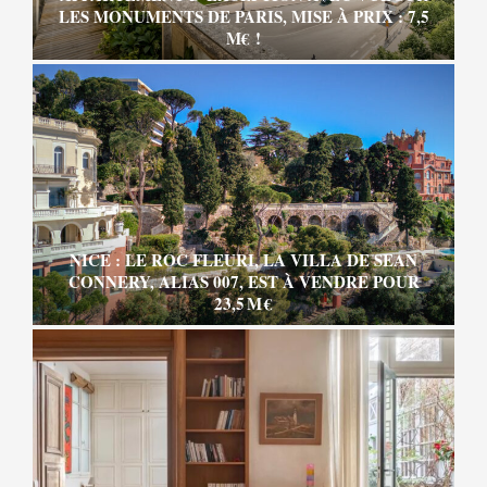
LES MONUMENTS DE PARIS, MISE À PRIX : 7,5
M€ !
NICE : LE ROC FLEURI, LA VILLA DE SEAN
CONNERY, ALIAS 007, EST À VENDRE POUR
23,5 M €