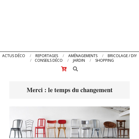
Primary
ACTUS DÉCO
REPORTAGES
AMÉNAGEMENTS
BRICOLAGE / DIY
CONSEILS DÉCO
JARDIN
SHOPPING
Navigation
Search
Menu
Merci : le temps du changement