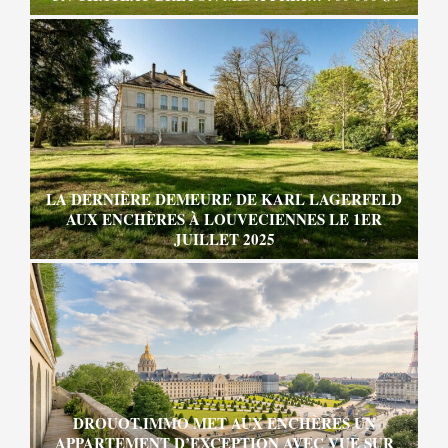
LA DERNIÈRE DEMEURE DE KARL LAGERFELD
AUX ENCHÈRES À LOUVECIENNES LE 1ER
JUILLET 2025
DROUOT.IMMO MET AUX ENCHÈRES UN
APPARTEMENT D’EXCEPTION AVEC VUE SUR