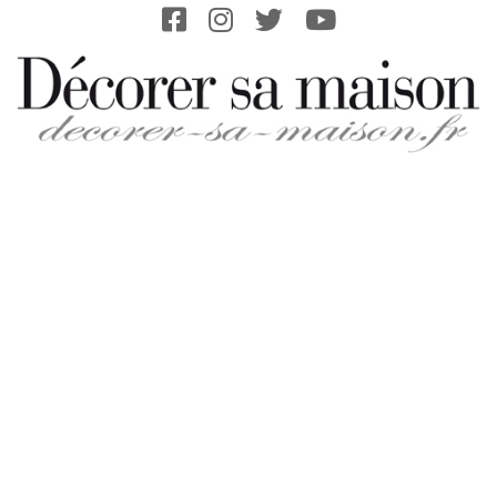
Skip
to
content
DECORER-
SA-
MAISON.FR