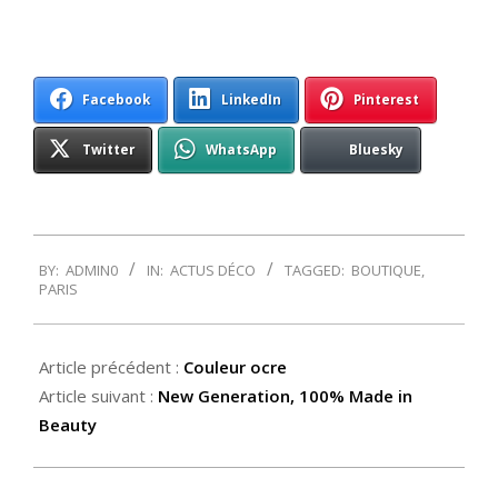
Facebook
LinkedIn
Pinterest
Twitter
WhatsApp
Bluesky
2013-
BY:
ADMIN0
IN:
ACTUS DÉCO
TAGGED:
BOUTIQUE
,
12-
PARIS
26
Article précédent :
Couleur ocre
Article suivant :
New Generation, 100% Made in
Beauty