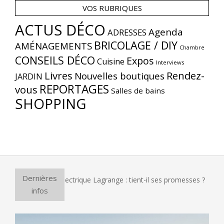
VOS RUBRIQUES
ACTUS DÉCO
Agenda
ADRESSES
BRICOLAGE / DIY
AMÉNAGEMENTS
Chambre
CONSEILS DÉCO
Expos
Cuisine
Interviews
Livres
Rendez-
Nouvelles boutiques
JARDIN
REPORTAGES
vous
Salles de bains
SHOPPING
Dernières
ur à pizza électrique Lagrange : tient-il ses promesses ?
E
infos