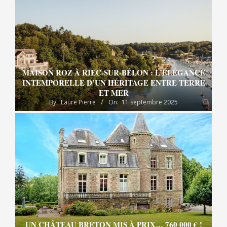
MAISON ROZ À RIEC-SUR-BÉLON : L’ÉLÉGANCE
INTEMPORELLE D’UN HÉRITAGE ENTRE TERRE
ET MER
By:
Laure Pierre
On:
11 septembre 2025
UN CHÂTEAU BRETON MIS À PRIX… 760 000 € !