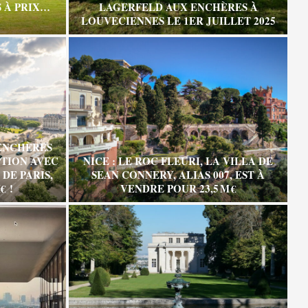
 À PRIX…
LAGERFELD AUX ENCHÈRES À
LOUVECIENNES LE 1ER JUILLET 2025
ENCHÈRES
TION AVEC
NICE : LE ROC FLEURI, LA VILLA DE
DE PARIS,
SEAN CONNERY, ALIAS 007, EST À
€ !
VENDRE POUR 23,5 M €