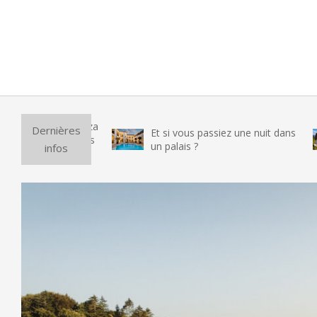
Puri
Dernières
Et si vous passiez une nuit dans
vrai
un palais ?
infos
test