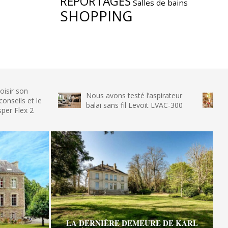
REPORTAGES
Salles de bains
SHOPPING
Nous avons testé l’aspirateur
Nous avons
e
balai sans fil Levoit LVAC-300
glace SENY
LA DERNIÈRE DEMEURE DE KARL