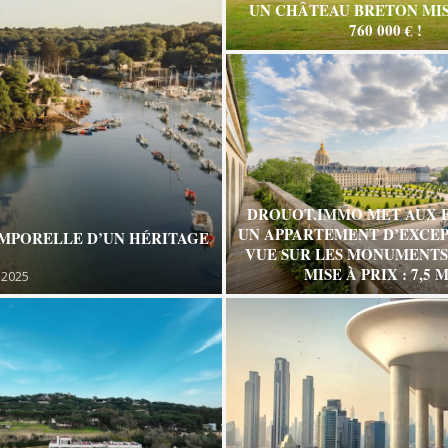
UN CHÂTEAU BRETON MIS
760 000 € !
DROUOT.IMMO MET AUX 
UN APPARTEMENT D’EXCEP
EMPORELLE D’UN HÉRITAGE
VUE SUR LES MONUMENTS 
MISE À PRIX : 7,5 M
 2025