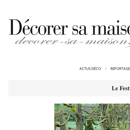
Skip
to
content
DECORER-
SA-
ACTUS DÉCO
REPORTAGE
MAISON.FR
Le Fest