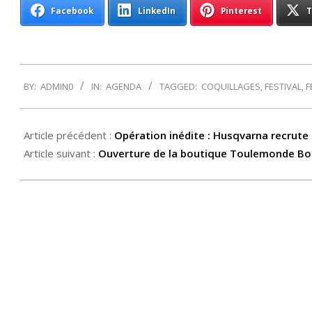
Facebook
LinkedIn
Pinterest
T
2015-
BY:
ADMIN0
IN:
AGENDA
TAGGED:
COQUILLAGES
,
FESTIVAL
,
F
03-
09
Article précédent :
Opération inédite : Husqvarna recrute 
Article suivant :
Ouverture de la boutique Toulemonde Bo