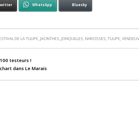
witter
WhatsApp
Bluesky
ESTIVAL DE LA TULIPE
,
JACINTHES
,
JONQUILLES
,
NARCISSES
,
TULIPE
,
VENDEU
100 testeurs !
chart dans Le Marais