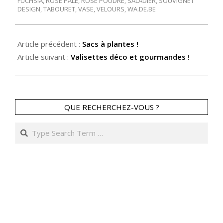
FUCHSIA
,
ROSE PÂLE
,
ROSE POUDRÉ
,
SALADIER
,
SOUVIGNET
DESIGN
,
TABOURET
,
VASE
,
VELOURS
,
WA.DE.BE
Article précédent :
Sacs à plantes !
Article suivant :
Valisettes déco et gourmandes !
QUE RECHERCHEZ-VOUS ?
Search