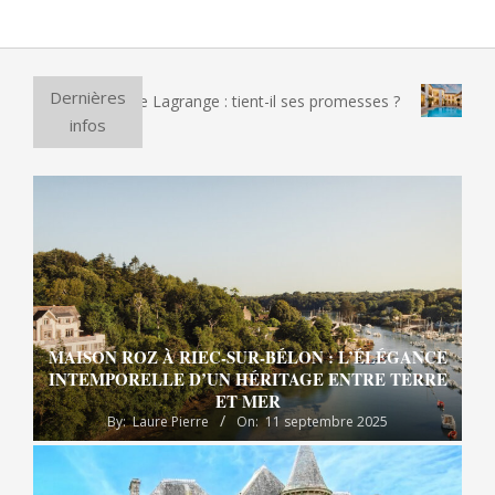
Dernières
a électrique Lagrange : tient-il ses promesses ?
Et si vous 
infos
MAISON ROZ À RIEC-SUR-BÉLON : L’ÉLÉGANCE
INTEMPORELLE D’UN HÉRITAGE ENTRE TERRE
ET MER
By:
Laure Pierre
On:
11 septembre 2025