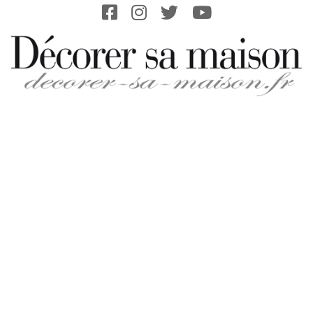
Skip
to
content
DECORER-
SA-
MAISON.FR