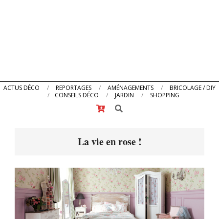
Primary
ACTUS DÉCO
REPORTAGES
AMÉNAGEMENTS
BRICOLAGE / DIY
CONSEILS DÉCO
JARDIN
SHOPPING
Navigation
Search
Menu
La vie en rose !