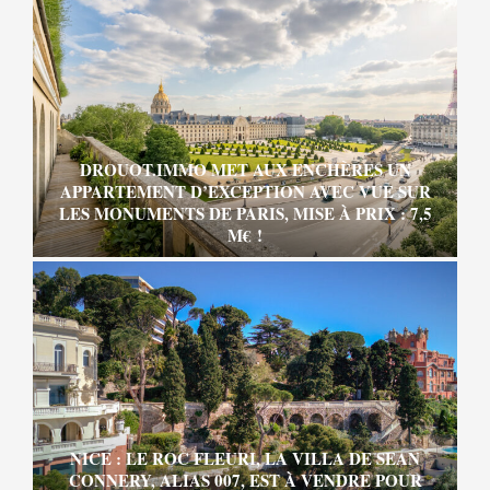
DROUOT.IMMO MET AUX ENCHÈRES UN
APPARTEMENT D’EXCEPTION AVEC VUE SUR
LES MONUMENTS DE PARIS, MISE À PRIX : 7,5
M€ !
NICE : LE ROC FLEURI, LA VILLA DE SEAN
CONNERY, ALIAS 007, EST À VENDRE POUR