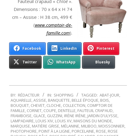
Fauteuil crapaud «
Chloé
».
Dimensions : 70 x 64 x H 74
cm – Assise : H 38 cm, 499 €
(
www.comptoir-de-
famille.com
).
Facebook
LinkedIn
Pinterest
Twitter
WhatsApp
Bluesky
2014-
BY:
RÉDACTEUR
IN:
SHOPPING
TAGGED:
ABAT-JOUR
,
03-
AQUARELLE
,
ASSISE
,
BANQUETTE
,
BELLE ÉPOQUE
,
BOIS
,
01
BOUQUET
,
CHEVET
,
CLOCHE
,
COLLECTION
,
COMPTOIR DE
FAMILLE
,
CORNET
,
COUPE
,
DENTELLE
,
FAUTEUIL CRAPAUD
,
FRAMBOISE
,
GLACE
,
GUZZINI
,
IRÈNE IRÈNE
,
JARDIN D’ULYSSE
,
LAMPADAIRE
,
LOUIS XIV
,
LOUIS XV
,
MAISONS DU MONDE
,
MARQUISE
,
MATIÈRE GRISE
,
MÉLANINE
,
MILIBOO
,
MOISSONNIER
,
PHOTOPHORE
,
POINT À LA LIGNE
,
PORCELAINE
,
ROSE
,
ROSE