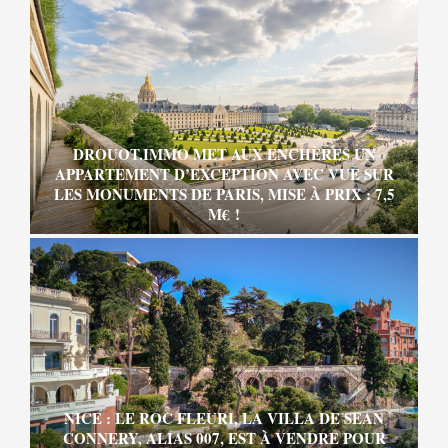
DROUOT.IMMO MET AUX ENCHÈRES UN
APPARTEMENT D’EXCEPTION AVEC VUE SUR
LES MONUMENTS DE PARIS, MISE À PRIX : 7,5
M€ !
NICE : LE ROC FLEURI, LA VILLA DE SEAN
CONNERY, ALIAS 007, EST À VENDRE POUR