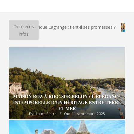
Dernières
 pizza électrique Lagrange : tient-il ses promesses ?
Et si
infos
MAISON ROZ À RIEC-SUR-BÉLON : L’ÉLÉGANCE
INTEMPORELLE D’UN HÉRITAGE ENTRE TERRE
ET MER
By:
Laure Pierre
On:
11 septembre 2025