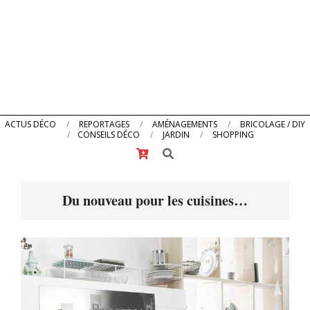
Primary
ACTUS DÉCO
REPORTAGES
AMÉNAGEMENTS
BRICOLAGE / DIY
CONSEILS DÉCO
JARDIN
SHOPPING
Navigation
Search
Menu
Du nouveau pour les cuisines…