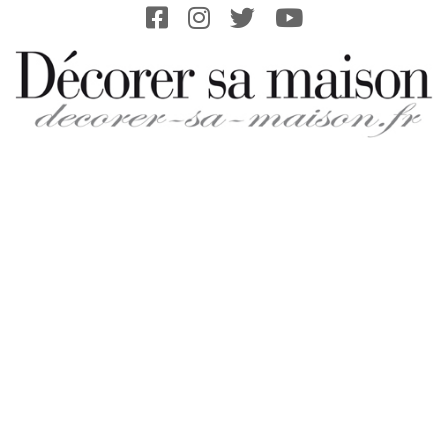
Skip
to
content
DECORER-
SA-
MAISON.FR