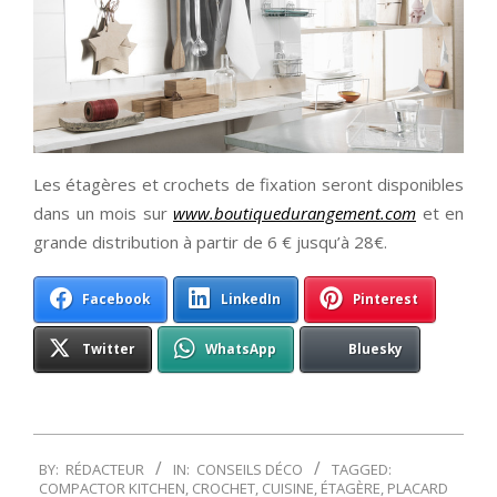
Les étagères et crochets de fixation seront disponibles
dans un mois sur
www.boutiquedurangement.com
et en
grande distribution à partir de 6 € jusqu’à 28€.
Facebook
LinkedIn
Pinterest
Twitter
WhatsApp
Bluesky
2014-
BY:
RÉDACTEUR
IN:
CONSEILS DÉCO
TAGGED:
05-
COMPACTOR KITCHEN
,
CROCHET
,
CUISINE
,
ÉTAGÈRE
,
PLACARD