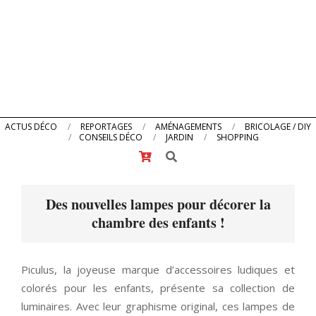
Primary
ACTUS DÉCO
REPORTAGES
AMÉNAGEMENTS
BRICOLAGE / DIY
CONSEILS DÉCO
JARDIN
SHOPPING
Navigation
Search
Menu
Des nouvelles lampes pour décorer la
chambre des enfants !
Piculus, la joyeuse marque d’accessoires ludiques et
colorés pour les enfants, présente sa collection de
luminaires. Avec leur graphisme original, ces lampes de