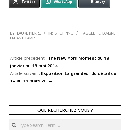
Twitter
WhatsApp
Bluesky
2014-
BY:
LAURE PIERRE
IN:
SHOPPING
TAGGED:
CHAMBRE
,
01-
ENFANT
,
LAMPE
12
Article précédent :
The New York Moment du 18
janvier au 18 mai 2014
Article suivant :
Exposition La grandeur du détail du
14 au 16 mars 2014
QUE RECHERCHEZ-VOUS ?
Search