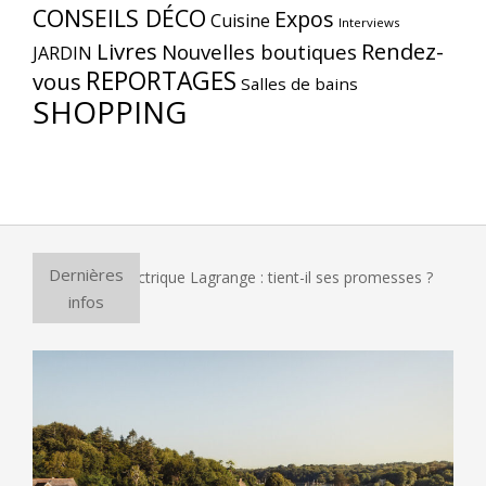
CONSEILS DÉCO
Expos
Cuisine
Interviews
Livres
Rendez-
Nouvelles boutiques
JARDIN
REPORTAGES
vous
Salles de bains
SHOPPING
Dernières
r à pizza électrique Lagrange : tient-il ses promesses ?
Et 
infos