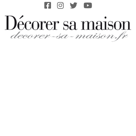
Skip
to
content
DECORER-
SA-
MAISON.FR