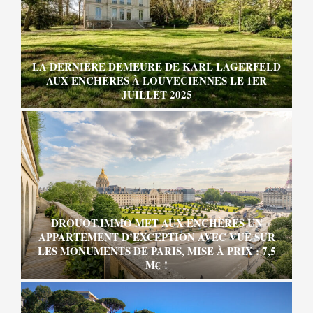
LA DERNIÈRE DEMEURE DE KARL LAGERFELD
AUX ENCHÈRES À LOUVECIENNES LE 1ER
JUILLET 2025
DROUOT.IMMO MET AUX ENCHÈRES UN
APPARTEMENT D’EXCEPTION AVEC VUE SUR
LES MONUMENTS DE PARIS, MISE À PRIX : 7,5
M€ !