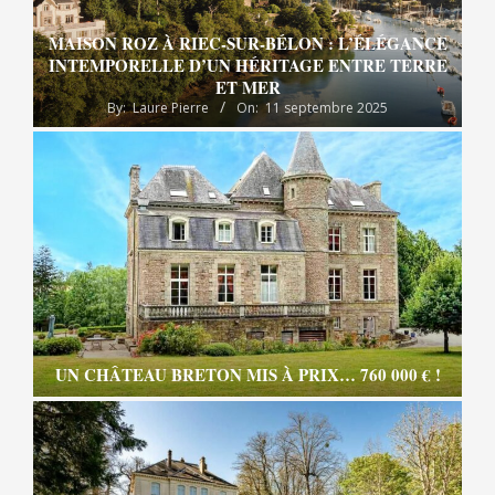
MAISON ROZ À RIEC-SUR-BÉLON : L’ÉLÉGANCE
INTEMPORELLE D’UN HÉRITAGE ENTRE TERRE
ET MER
By:
Laure Pierre
On:
11 septembre 2025
UN CHÂTEAU BRETON MIS À PRIX… 760 000 € !