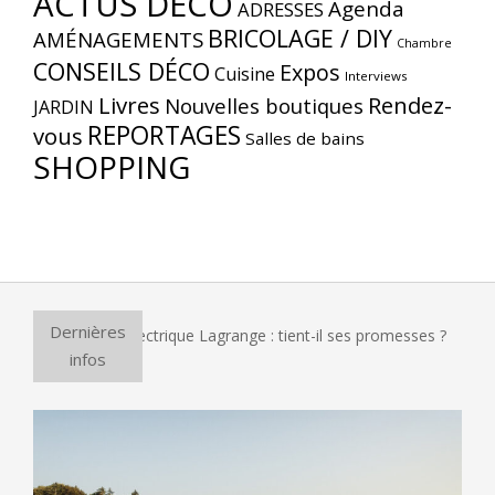
ACTUS DÉCO
Agenda
ADRESSES
BRICOLAGE / DIY
AMÉNAGEMENTS
Chambre
CONSEILS DÉCO
Expos
Cuisine
Interviews
Livres
Rendez-
Nouvelles boutiques
JARDIN
REPORTAGES
vous
Salles de bains
SHOPPING
Dernières
r à pizza électrique Lagrange : tient-il ses promesses ?
Et 
infos