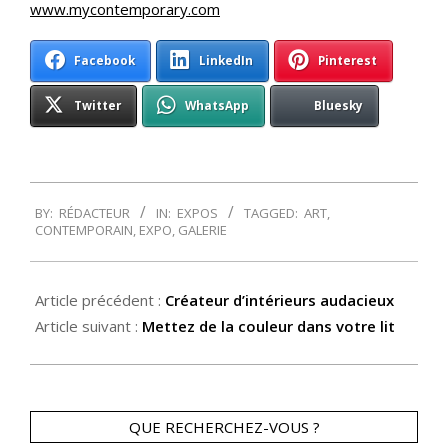
www.mycontemporary.com
Facebook
LinkedIn
Pinterest
Twitter
WhatsApp
Bluesky
2014-
BY:
RÉDACTEUR
IN:
EXPOS
TAGGED:
ART
,
01-
CONTEMPORAIN
,
EXPO
,
GALERIE
15
Article précédent :
Créateur d’intérieurs audacieux
Article suivant :
Mettez de la couleur dans votre lit
QUE RECHERCHEZ-VOUS ?