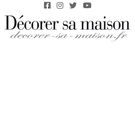
Skip
to
content
DECORER-
SA-
MAISON.FR