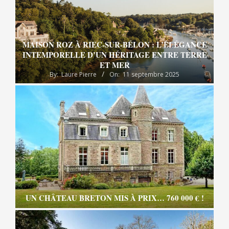
MAISON ROZ À RIEC-SUR-BÉLON : L’ÉLÉGANCE
INTEMPORELLE D’UN HÉRITAGE ENTRE TERRE
ET MER
By:
Laure Pierre
On:
11 septembre 2025
UN CHÂTEAU BRETON MIS À PRIX… 760 000 € !