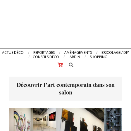
Primary
ACTUS DÉCO
REPORTAGES
AMÉNAGEMENTS
BRICOLAGE / DIY
CONSEILS DÉCO
JARDIN
SHOPPING
Navigation
Search
Menu
Découvrir l’art contemporain dans son
salon