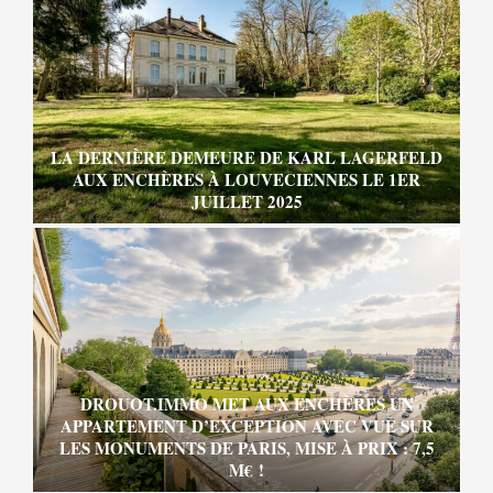
LA DERNIÈRE DEMEURE DE KARL LAGERFELD
AUX ENCHÈRES À LOUVECIENNES LE 1ER
JUILLET 2025
DROUOT.IMMO MET AUX ENCHÈRES UN
APPARTEMENT D’EXCEPTION AVEC VUE SUR
LES MONUMENTS DE PARIS, MISE À PRIX : 7,5
M€ !