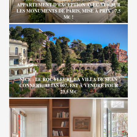
APPARTEMENT D’EXCEPTION AVEC VUE SUR
LES MONUMENTS DE PARIS, MISE À PRIX : 7,5
M€ !
NICE : LE ROC FLEURI, LA VILLA DE SEAN
CONNERY, ALIAS 007, EST À VENDRE POUR
23,5 M €