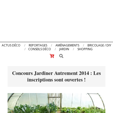
Primary
ACTUS DÉCO
REPORTAGES
AMÉNAGEMENTS
BRICOLAGE / DIY
CONSEILS DÉCO
JARDIN
SHOPPING
Navigation
Search
Menu
Concours Jardiner Autrement 2014 : Les
inscriptions sont ouvertes !