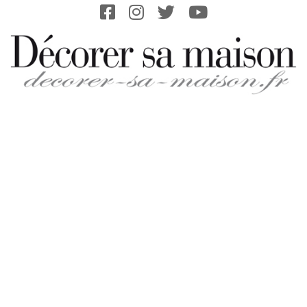
Skip
to
content
DECORER-
SA-
MAISON.FR