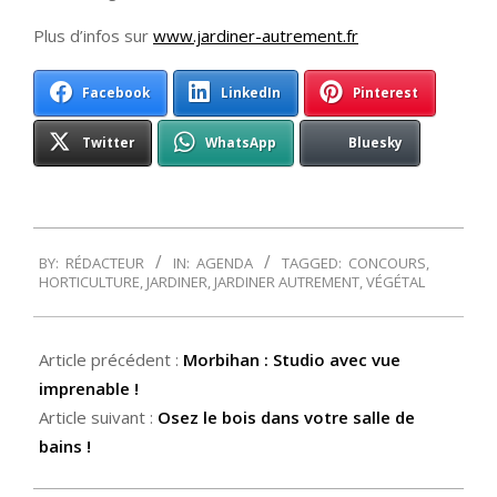
Plus d’infos sur
www.jardiner-autrement.fr
Facebook
LinkedIn
Pinterest
Twitter
WhatsApp
Bluesky
2014-
BY:
RÉDACTEUR
IN:
AGENDA
TAGGED:
CONCOURS
,
03-
HORTICULTURE
,
JARDINER
,
JARDINER AUTREMENT
,
VÉGÉTAL
26
Article précédent :
Morbihan : Studio avec vue
imprenable !
Article suivant :
Osez le bois dans votre salle de
bains !