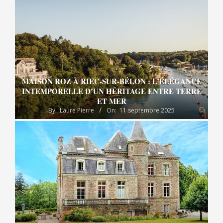
MAISON ROZ À RIEC-SUR-BÉLON : L’ÉLÉGANCE
INTEMPORELLE D’UN HÉRITAGE ENTRE TERRE
ET MER
By:
Laure Pierre
On:
11 septembre 2025