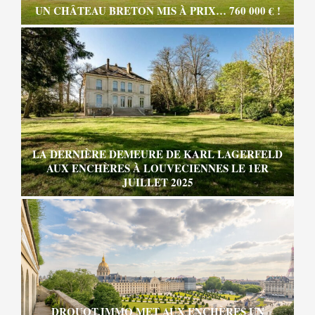
UN CHÂTEAU BRETON MIS À PRIX… 760 000 € !
LA DERNIÈRE DEMEURE DE KARL LAGERFELD
AUX ENCHÈRES À LOUVECIENNES LE 1ER
JUILLET 2025
DROUOT.IMMO MET AUX ENCHÈRES UN