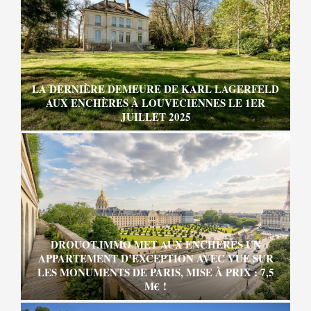
LA DERNIÈRE DEMEURE DE KARL LAGERFELD
AUX ENCHÈRES À LOUVECIENNES LE 1ER
JUILLET 2025
DROUOT.IMMO MET AUX ENCHÈRES UN
APPARTEMENT D’EXCEPTION AVEC VUE SUR
LES MONUMENTS DE PARIS, MISE À PRIX : 7,5
M€ !