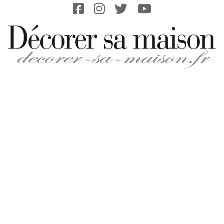
Skip
to
content
DECORER-
SA-
MAISON.FR