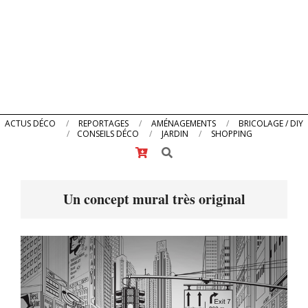
Primary
ACTUS DÉCO
REPORTAGES
AMÉNAGEMENTS
BRICOLAGE / DIY
CONSEILS DÉCO
JARDIN
SHOPPING
Navigation
Search
Menu
Un concept mural très original