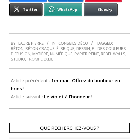
Twitter
WhatsApp
Bluesky
2014-
BY:
LAURE PIERRE
IN:
CONSEILS DÉCO
TAGGED:
05-
BÉTON
,
BÉTON CRAQUELÉ
,
BRIQUE
,
DESSIN
,
FIL DES COULEURS
01
DIFFUSION
,
MATIÈRE
,
NUMÉRIQUE
,
PAPIER PEINT
,
REBEL WALLS
,
STUDIO
,
TROMPE L’ŒIL
Article précédent :
1er mai : Offrez du bonheur en
brins !
Article suivant :
Le violet à l’honneur !
QUE RECHERCHEZ-VOUS ?