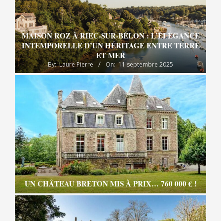
MAISON ROZ À RIEC-SUR-BÉLON : L’ÉLÉGANCE
INTEMPORELLE D’UN HÉRITAGE ENTRE TERRE
ET MER
By:
Laure Pierre
On:
11 septembre 2025
UN CHÂTEAU BRETON MIS À PRIX… 760 000 € !