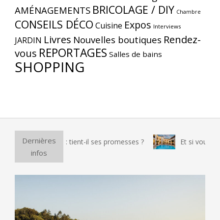
BRICOLAGE / DIY
AMÉNAGEMENTS
Chambre
CONSEILS DÉCO
Expos
Cuisine
Interviews
Livres
Rendez-
Nouvelles boutiques
JARDIN
REPORTAGES
vous
Salles de bains
SHOPPING
Dernières
ue Lagrange : tient-il ses promesses ?
Et si vous passiez un
infos