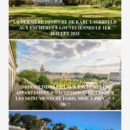
LA DERNIÈRE DEMEURE DE KARL LAGERFELD
AUX ENCHÈRES À LOUVECIENNES LE 1ER
JUILLET 2025
DROUOT.IMMO MET AUX ENCHÈRES UN
APPARTEMENT D’EXCEPTION AVEC VUE SUR
LES MONUMENTS DE PARIS, MISE À PRIX : 7,5
M€ !