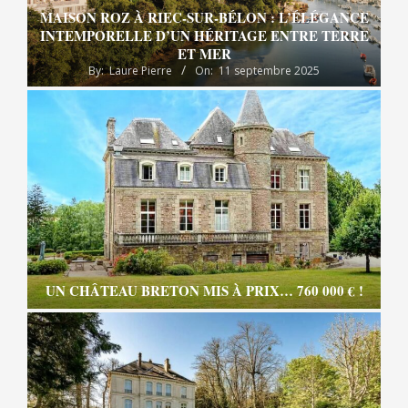
MAISON ROZ À RIEC-SUR-BÉLON : L’ÉLÉGANCE
INTEMPORELLE D’UN HÉRITAGE ENTRE TERRE
ET MER
By:
Laure Pierre
On:
11 septembre 2025
UN CHÂTEAU BRETON MIS À PRIX… 760 000 € !