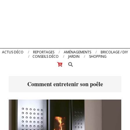
Primary
ACTUS DÉCO
REPORTAGES
AMÉNAGEMENTS
BRICOLAGE / DIY
CONSEILS DÉCO
JARDIN
SHOPPING
Navigation
Search
Menu
Comment entretenir son poêle