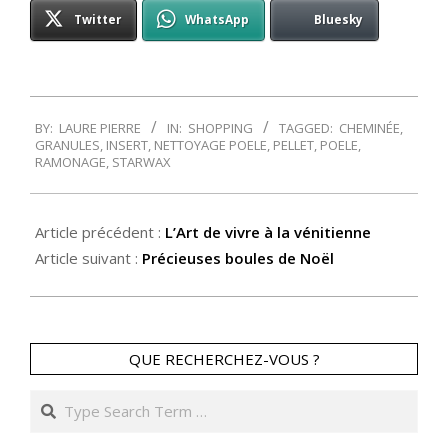
Twitter
WhatsApp
Bluesky
2016-
BY:
LAURE PIERRE
IN:
SHOPPING
TAGGED:
CHEMINÉE
,
11-
GRANULES
,
INSERT
,
NETTOYAGE POELE
,
PELLET
,
POELE
,
09
RAMONAGE
,
STARWAX
Article précédent :
L’Art de vivre à la vénitienne
Article suivant :
Précieuses boules de Noël
QUE RECHERCHEZ-VOUS ?
Search