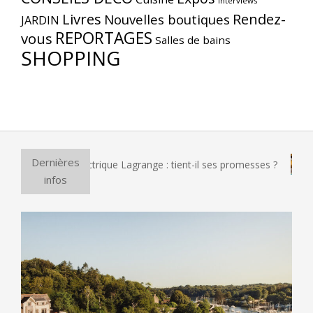
Interviews
Livres
Rendez-
Nouvelles boutiques
JARDIN
REPORTAGES
vous
Salles de bains
SHOPPING
Dernières
 à pizza électrique Lagrange : tient-il ses promesses ?
Et s
infos