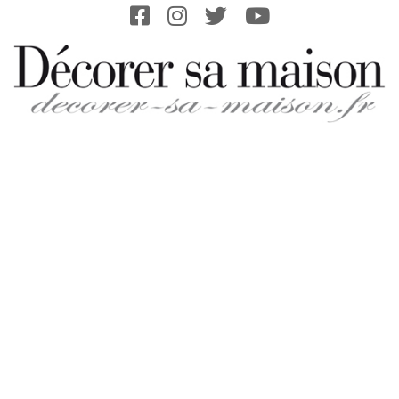
Skip
to
content
DECORER-
SA-
MAISON.FR