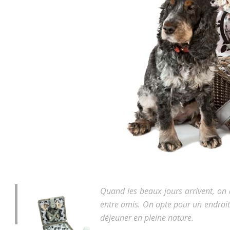
Quand les beaux jours arrivent, on 
entre amis. On opte pour un endroit
déjeuner en pleine nature.