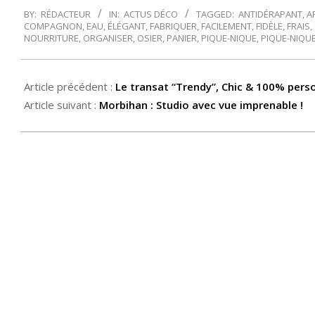
2014-
BY:
RÉDACTEUR
IN:
ACTUS DÉCO
TAGGED:
ANTIDÉRAPANT
,
A
03-
COMPAGNON
,
EAU
,
ÉLÉGANT
,
FABRIQUER
,
FACILEMENT
,
FIDÈLE
,
FRAIS
,
25
NOURRITURE
,
ORGANISER
,
OSIER
,
PANIER
,
PIQUE-NIQUE
,
PIQUE-NIQU
Article précédent :
Le transat “Trendy”, Chic & 100% pers
Article suivant :
Morbihan : Studio avec vue imprenable !