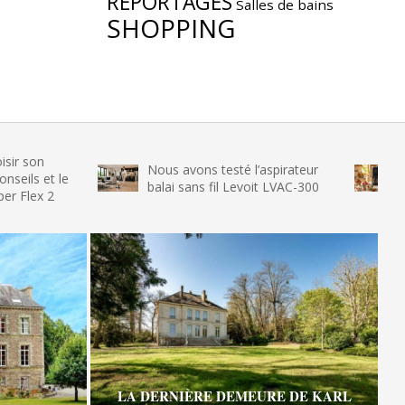
REPORTAGES
Salles de bains
SHOPPING
Nous avons testé l’aspirateur
Nous avon
le
balai sans fil Levoit LVAC-300
glace SEN
LA DERNIÈRE DEMEURE DE KARL