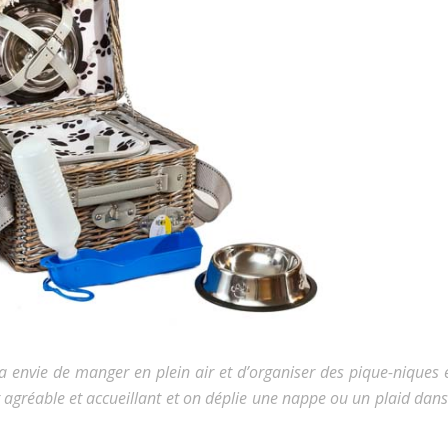
a envie de manger en plein air et d’organiser des pique-niques 
 agréable et accueillant et on déplie une nappe ou un plaid dans