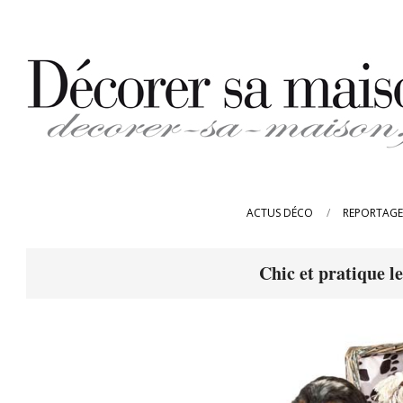
Skip
to
content
DECORER-
SA-
ACTUS DÉCO
REPORTAGE
MAISON.FR
Chic et pratique l