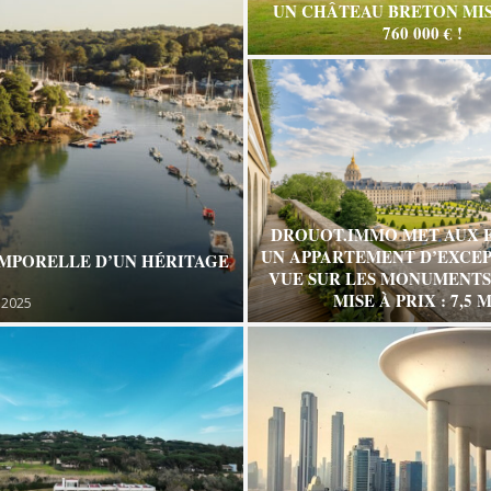
UN CHÂTEAU BRETON MIS
760 000 € !
DROUOT.IMMO MET AUX 
UN APPARTEMENT D’EXCEP
EMPORELLE D’UN HÉRITAGE
VUE SUR LES MONUMENTS 
MISE À PRIX : 7,5 M
 2025