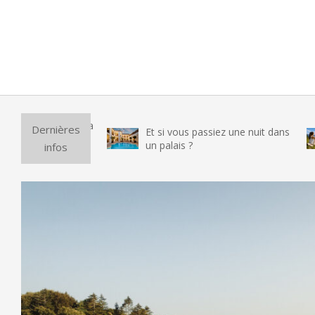
Puri
Dernières
Et si vous passiez une nuit dans
vra
un palais ?
infos
tes