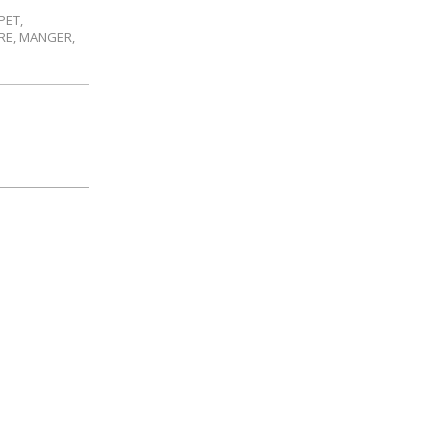
PET
,
RE
,
MANGER
,