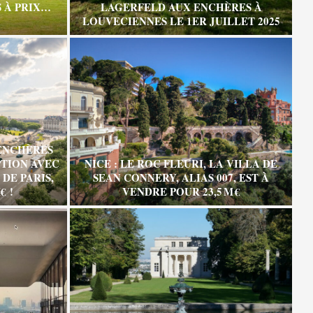
 À PRIX…
LAGERFELD AUX ENCHÈRES À
LOUVECIENNES LE 1ER JUILLET 2025
ENCHÈRES
TION AVEC
NICE : LE ROC FLEURI, LA VILLA DE
DE PARIS,
SEAN CONNERY, ALIAS 007, EST À
€ !
VENDRE POUR 23,5 M €