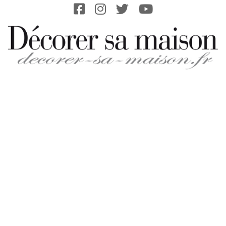
Skip
to
content
DECORER-
SA-
MAISON.FR