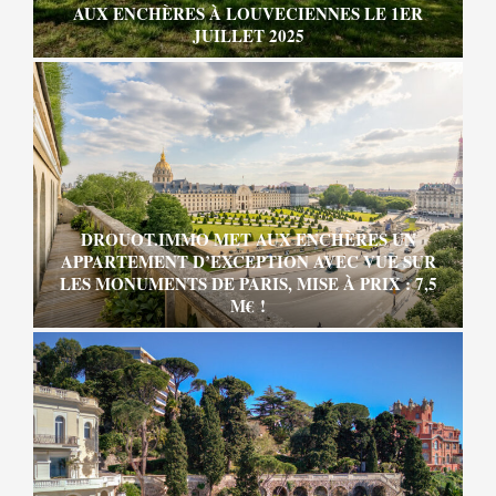
AUX ENCHÈRES À LOUVECIENNES LE 1ER
JUILLET 2025
DROUOT.IMMO MET AUX ENCHÈRES UN
APPARTEMENT D’EXCEPTION AVEC VUE SUR
LES MONUMENTS DE PARIS, MISE À PRIX : 7,5
M€ !