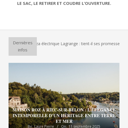
LE SAC, LE RETIRER ET COUDRE L’OUVERTURE.
2024-
11-
25
Dernières
 le four à pizza électrique Lagrange : tient-il ses promesses ?
infos
MAISON ROZ À RIEC-SUR-BÉLON : L’ÉLÉGANCE
INTEMPORELLE D’UN HÉRITAGE ENTRE TERRE
ET MER
By:
Laure Pierre
On:
11 septembre 2025