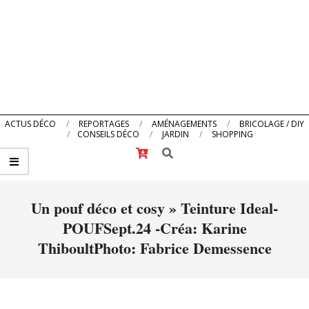
Primary
ACTUS DÉCO
REPORTAGES
AMÉNAGEMENTS
BRICOLAGE / DIY
CONSEILS DÉCO
JARDIN
SHOPPING
Navigation
Search
Menu
Un pouf déco et cosy »
Teinture Ideal-
POUFSept.24 -Créa: Karine
ThiboultPhoto: Fabrice Demessence