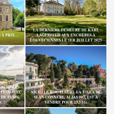
LA DERNIÈRE DEMEURE DE KARL
 À PRIX…
LAGERFELD AUX ENCHÈRES À
LOUVECIENNES LE 1ER JUILLET 2025
ENCHÈRES
TION AVEC
NICE : LE ROC FLEURI, LA VILLA DE
DE PARIS,
SEAN CONNERY, ALIAS 007, EST À
€ !
VENDRE POUR 23,5 M €