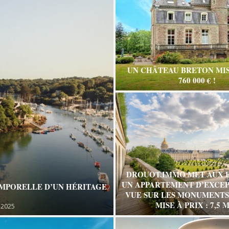
UN CHÂTEAU BRETON MIS
760 000 € !
DROUOT.IMMO MET AUX 
UN APPARTEMENT D’EXCEP
EMPORELLE D’UN HÉRITAGE
VUE SUR LES MONUMENTS 
MISE À PRIX : 7,5 M
 2025