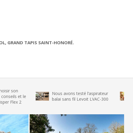
SOL, GRAND TAPIS SAINT-HONORÉ.
on
Nous avons testé l’aspirateur
Nous 
s et le
balai sans fil Levoit LVAC-300
glace
ex 2