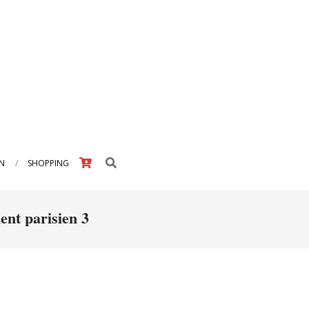
Search
IN
SHOPPING
nt parisien 3