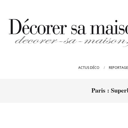
Skip
to
content
DECORER-
SA-
ACTUS DÉCO
REPORTAGE
MAISON.FR
Paris : Superb