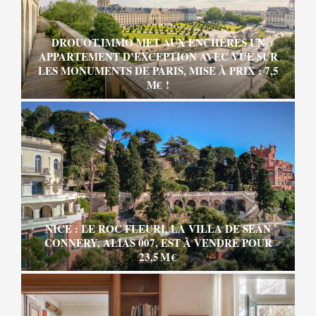
DROUOT.IMMO MET AUX ENCHÈRES UN
APPARTEMENT D’EXCEPTION AVEC VUE SUR
LES MONUMENTS DE PARIS, MISE À PRIX : 7,5
M€ !
NICE : LE ROC FLEURI, LA VILLA DE SEAN
CONNERY, ALIAS 007, EST À VENDRE POUR
23,5 M €