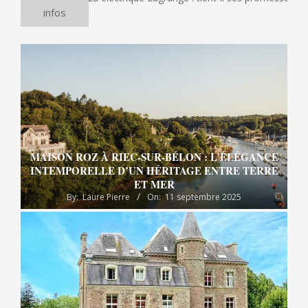
infos
MAISON ROZ À RIEC-SUR-BÉLON : L’ÉLÉGANCE
INTEMPORELLE D’UN HÉRITAGE ENTRE TERRE
ET MER
By:
Laure Pierre
On:
11 septembre 2025