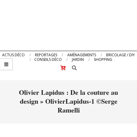
Primary
ACTUS DÉCO
REPORTAGES
AMÉNAGEMENTS
BRICOLAGE / DIY
CONSEILS DÉCO
JARDIN
SHOPPING
Navigation
Search
Menu
Olivier Lapidus : De la couture au
design »
OlivierLapidus-1 ©Serge
Ramelli