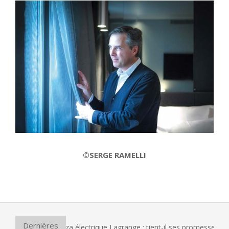
©SERGE RAMELLI
2014-
03-
11
Dernières
 le four à pizza électrique Lagrange : tient-il ses promesses ?