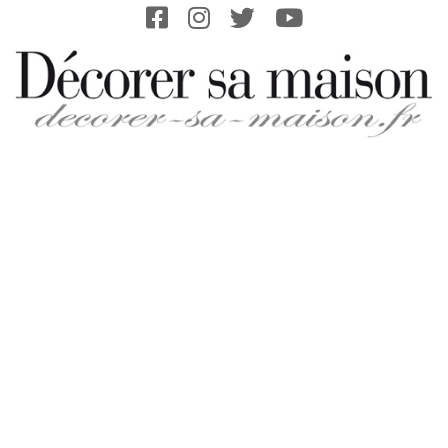
Skip
to
content
DECORER-
SA-
MAISON.FR