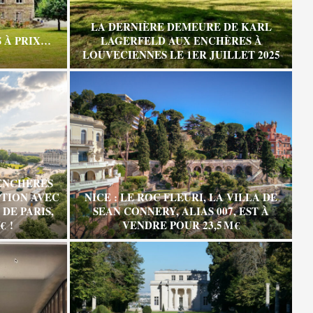
LA DERNIÈRE DEMEURE DE KARL
 À PRIX…
LAGERFELD AUX ENCHÈRES À
LOUVECIENNES LE 1ER JUILLET 2025
ENCHÈRES
TION AVEC
NICE : LE ROC FLEURI, LA VILLA DE
DE PARIS,
SEAN CONNERY, ALIAS 007, EST À
€ !
VENDRE POUR 23,5 M €