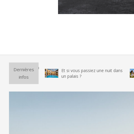
2022-
06-
09
Purifica
Dernières
Et si vous passiez une nuit dans
vraimen
un palais ?
infos
testé l