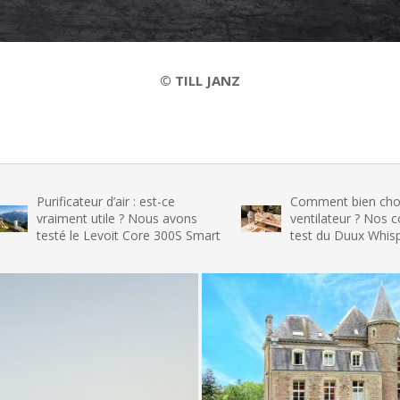
© TILL JANZ
teur d’air : est-ce
Comment bien choisir son
t utile ? Nous avons
ventilateur ? Nos conseils et le
e Levoit Core 300S Smart
test du Duux Whisper Flex 2