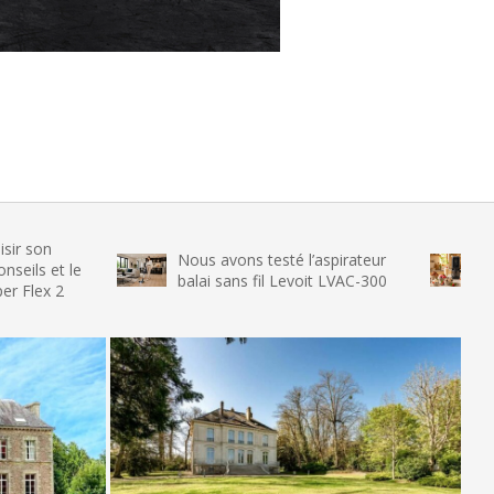
Nous avons testé l’aspirateur
Nous avons te
balai sans fil Levoit LVAC-300
glace SENYA M