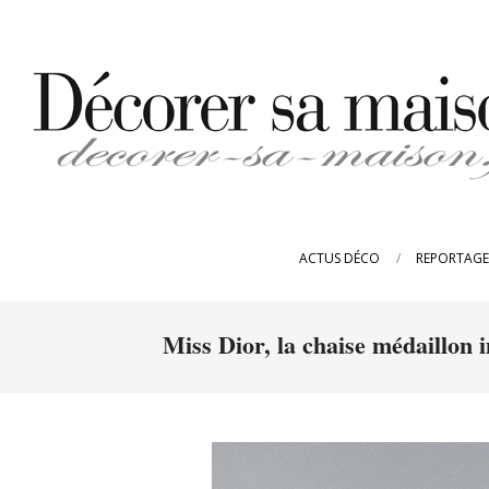
Skip
to
content
DECORER-
SA-
ACTUS DÉCO
REPORTAGE
MAISON.FR
Miss Dior, la chaise médaillon