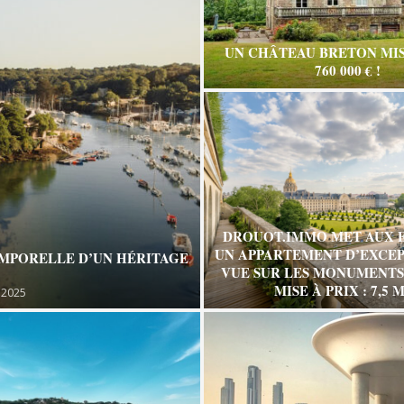
UN CHÂTEAU BRETON MIS
760 000 € !
DROUOT.IMMO MET AUX 
UN APPARTEMENT D’EXCEP
EMPORELLE D’UN HÉRITAGE
VUE SUR LES MONUMENTS 
MISE À PRIX : 7,5 M
 2025