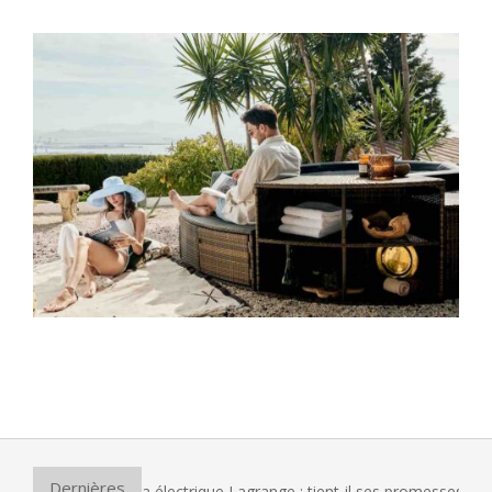
2023-
05-
15
Dernières
le four à pizza électrique Lagrange : tient-il ses promesses ?