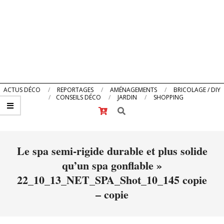
Primary
ACTUS DÉCO
REPORTAGES
AMÉNAGEMENTS
BRICOLAGE / DIY
CONSEILS DÉCO
JARDIN
SHOPPING
Navigation
Search
Menu
Le spa semi-rigide durable et plus solide
qu’un spa gonflable »
22_10_13_NET_SPA_Shot_10_145 copie
– copie