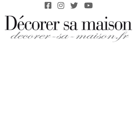
Skip
to
content
DECORER-
SA-
MAISON.FR