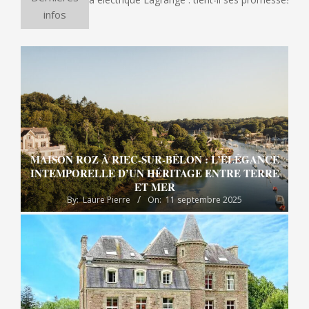
infos
MAISON ROZ À RIEC-SUR-BÉLON : L’ÉLÉGANCE
INTEMPORELLE D’UN HÉRITAGE ENTRE TERRE
ET MER
By:
Laure Pierre
On:
11 septembre 2025