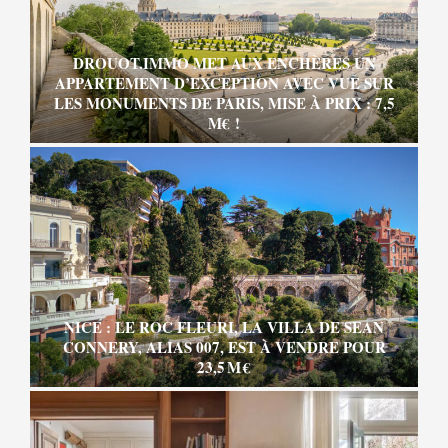
DROUOT.IMMO MET AUX ENCHÈRES UN
APPARTEMENT D’EXCEPTION AVEC VUE SUR
LES MONUMENTS DE PARIS, MISE À PRIX : 7,5
M€ !
NICE : LE ROC FLEURI, LA VILLA DE SEAN
CONNERY, ALIAS 007, EST À VENDRE POUR
23,5 M €