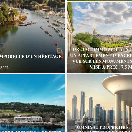
DROUOT.IMMO MET AUX 
UN APPARTEMENT D’EXCEP
EMPORELLE D’UN HÉRITAGE
VUE SUR LES MONUMENTS 
MISE À PRIX : 7,5 M
 2025
OMNIYAT PROPERTIES :