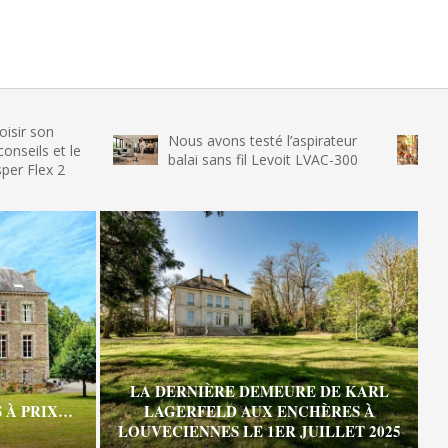
n
Nous avons testé l’aspirateur
Nous a
 et le
balai sans fil Levoit LVAC-300
glace 
x 2
LA DERNIÈRE DEMEURE DE KARL
 À PRIX…
LAGERFELD AUX ENCHÈRES À
LOUVECIENNES LE 1ER JUILLET 2025