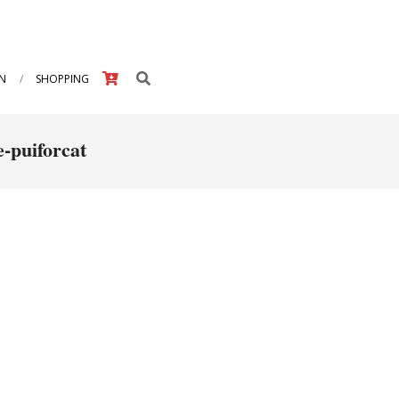
Search
IN
SHOPPING
-puiforcat