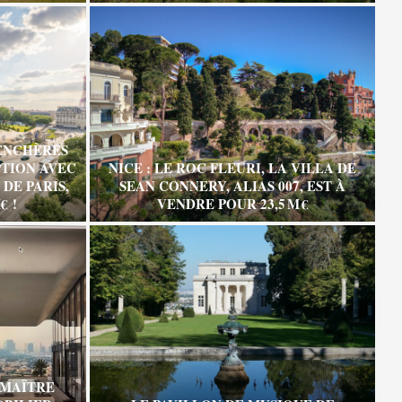
ENCHÈRES
TION AVEC
NICE : LE ROC FLEURI, LA VILLA DE
DE PARIS,
SEAN CONNERY, ALIAS 007, EST À
€ !
VENDRE POUR 23,5 M €
 MAÎTRE