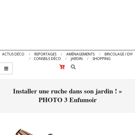
Primary
ACTUS DÉCO
REPORTAGES
AMÉNAGEMENTS
BRICOLAGE / DIY
CONSEILS DÉCO
JARDIN
SHOPPING
Navigation
Search
Menu
Installer une ruche dans son jardin ! »
PHOTO 3 Enfumoir