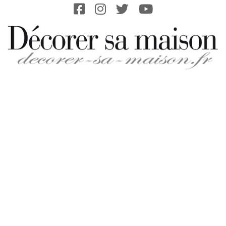
Skip
to
content
DECORER-
SA-
MAISON.FR