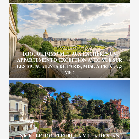
DROUOT.IMMO MET AUX ENCHÈRES UN
APPARTEMENT D’EXCEPTION AVEC VUE SUR
LES MONUMENTS DE PARIS, MISE À PRIX : 7,5
M€ !
NICE : LE ROC FLEURI, LA VILLA DE SEAN