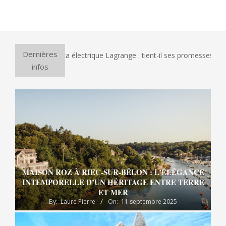
2014-
05-
06
Dernières
 le four à pizza électrique Lagrange : tient-il ses promesses ?
infos
MAISON ROZ À RIEC-SUR-BÉLON : L’ÉLÉGANCE
INTEMPORELLE D’UN HÉRITAGE ENTRE TERRE
ET MER
By:
Laure Pierre
On:
11 septembre 2025