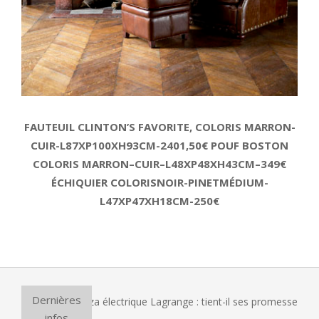
FAUTEUIL CLINTON’S FAVORITE, COLORIS MARRON-
CUIR-L87XP100XH93CM-2401,50€ POUF BOSTON
COLORIS MARRON–CUIR–L48XP48XH43CM–349€
ÉCHIQUIER COLORISNOIR-PINETMÉDIUM-
L47XP47XH18CM-250€
2014-
01-
08
Dernières
le four à pizza électrique Lagrange : tient-il ses promesses ?
infos