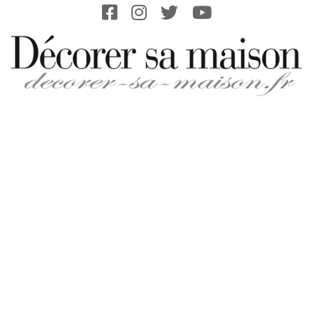
Skip
to
content
DECORER-
SA-
MAISON.FR