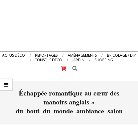
Primary
ACTUS DÉCO
REPORTAGES
AMÉNAGEMENTS
BRICOLAGE / DIY
CONSEILS DÉCO
JARDIN
SHOPPING
Navigation
Search
Menu
Échappée romantique au cœur des
manoirs anglais »
du_bout_du_monde_ambiance_salon