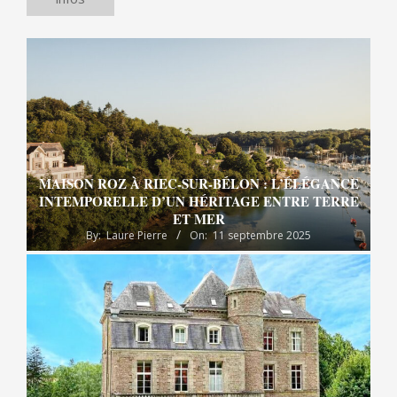
MAISON ROZ À RIEC-SUR-BÉLON : L’ÉLÉGANCE
INTEMPORELLE D’UN HÉRITAGE ENTRE TERRE
ET MER
By:
Laure Pierre
On:
11 septembre 2025