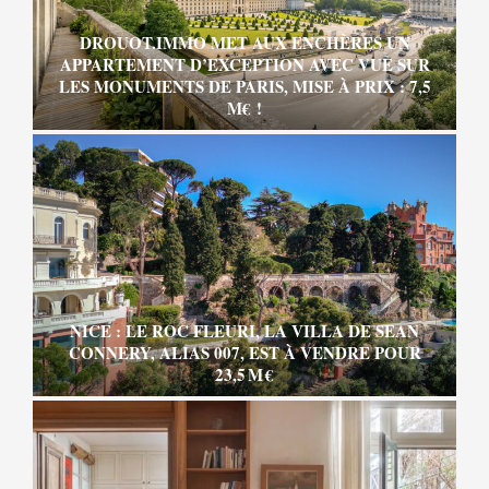
DROUOT.IMMO MET AUX ENCHÈRES UN
APPARTEMENT D’EXCEPTION AVEC VUE SUR
LES MONUMENTS DE PARIS, MISE À PRIX : 7,5
M€ !
NICE : LE ROC FLEURI, LA VILLA DE SEAN
CONNERY, ALIAS 007, EST À VENDRE POUR
23,5 M €