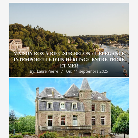
MAISON ROZ À RIEC-SUR-BÉLON : L’ÉLÉGANCE
INTEMPORELLE D’UN HÉRITAGE ENTRE TERRE
ET MER
By:
Laure Pierre
On:
11 septembre 2025