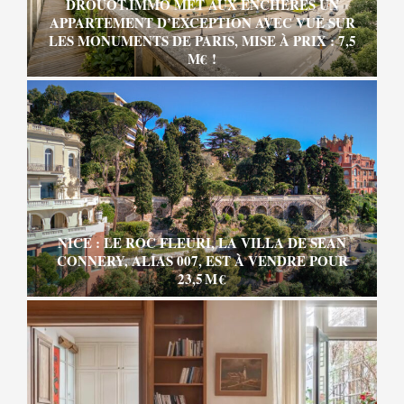
DROUOT.IMMO MET AUX ENCHÈRES UN
APPARTEMENT D’EXCEPTION AVEC VUE SUR
LES MONUMENTS DE PARIS, MISE À PRIX : 7,5
M€ !
NICE : LE ROC FLEURI, LA VILLA DE SEAN
CONNERY, ALIAS 007, EST À VENDRE POUR
23,5 M €