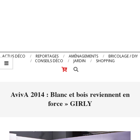
Primary
ACTUS DÉCO
REPORTAGES
AMÉNAGEMENTS
BRICOLAGE / DIY
CONSEILS DÉCO
JARDIN
SHOPPING
Navigation
Search
Menu
AvivA 2014 : Blanc et bois reviennent en
force »
GIRLY