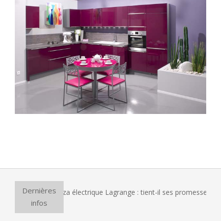
2014-
03-
05
Dernières
é le four à pizza électrique Lagrange : tient-il ses promesses ?
infos