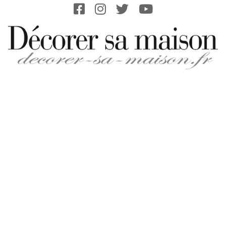
Skip
to
content
DECORER-
SA-
MAISON.FR