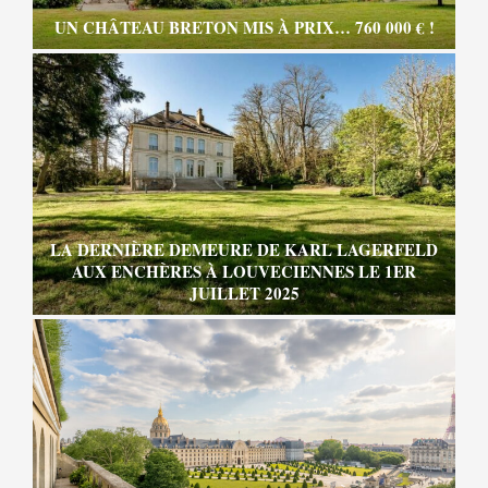
UN CHÂTEAU BRETON MIS À PRIX… 760 000 € !
LA DERNIÈRE DEMEURE DE KARL LAGERFELD
AUX ENCHÈRES À LOUVECIENNES LE 1ER
JUILLET 2025