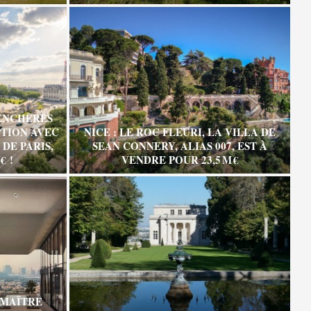
ENCHÈRES
TION AVEC
NICE : LE ROC FLEURI, LA VILLA DE
DE PARIS,
SEAN CONNERY, ALIAS 007, EST À
€ !
VENDRE POUR 23,5 M €
 MAÎTRE