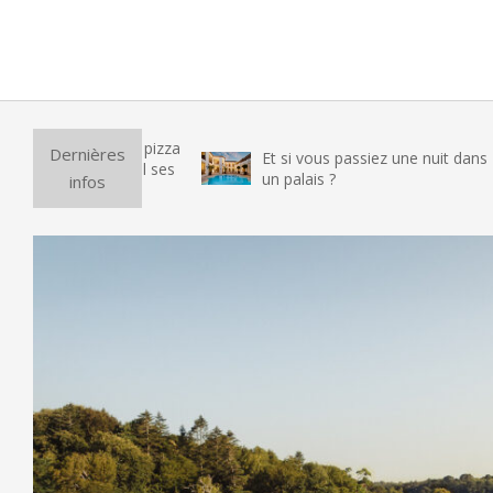
2014-
01-
13
sté le four à pizza
Dernières
Et si vous passiez une nuit dans
ange : tient-il ses
un palais ?
infos