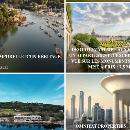
DROUOT.IMMO MET AUX 
UN APPARTEMENT D’EXCEP
EMPORELLE D’UN HÉRITAGE
VUE SUR LES MONUMENTS 
MISE À PRIX : 7,5 M
 2025
OMNIYAT PROPERTIES :