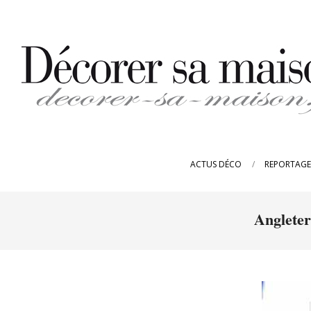
Skip
to
content
DECORER-
SA-
ACTUS DÉCO
REPORTAGE
MAISON.FR
Angleter