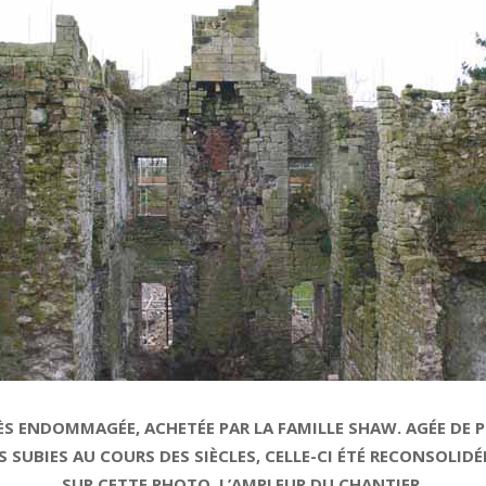
RÈS ENDOMMAGÉE, ACHETÉE PAR LA FAMILLE SHAW. AGÉE DE PR
BIES AU COURS DES SIÈCLES, CELLE-CI ÉTÉ RECONSOLIDÉ
SUR CETTE PHOTO, L’AMPLEUR DU CHANTIER.