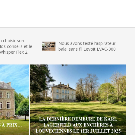
r son
Nous avons testé l’aspirateur
No
seils et le
balai sans fil Levoit LVAC-300
gl
 Flex 2
LA DERNIÈRE DEMEURE DE KARL
 À PRIX…
LAGERFELD AUX ENCHÈRES À
LOUVECIENNES LE 1ER JUILLET 2025