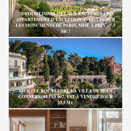
DROUOT.IMMO MET AUX ENCHÈRES UN
APPARTEMENT D’EXCEPTION AVEC VUE SUR
LES MONUMENTS DE PARIS, MISE À PRIX : 7,5
M€ !
NICE : LE ROC FLEURI, LA VILLA DE SEAN
CONNERY, ALIAS 007, EST À VENDRE POUR
23,5 M €