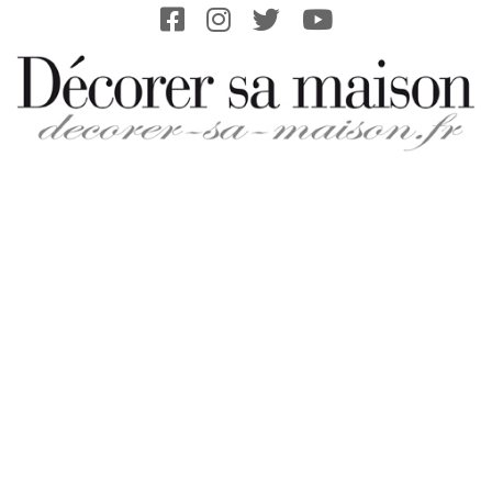
Skip
to
content
DECORER-
SA-
MAISON.FR