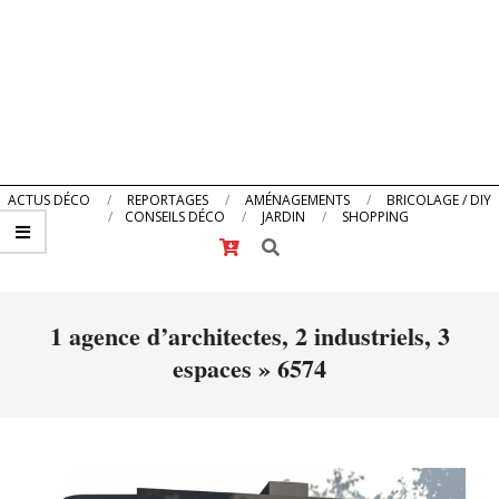
Primary
ACTUS DÉCO
REPORTAGES
AMÉNAGEMENTS
BRICOLAGE / DIY
CONSEILS DÉCO
JARDIN
SHOPPING
Navigation
Search
Menu
1 agence d’architectes, 2 industriels, 3
espaces »
6574