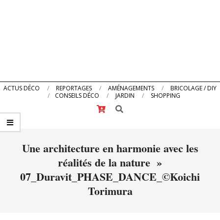
Primary
ACTUS DÉCO
REPORTAGES
AMÉNAGEMENTS
BRICOLAGE / DIY
CONSEILS DÉCO
JARDIN
SHOPPING
Navigation
Search
Menu
Une architecture en harmonie avec les
réalités de la nature »
07_Duravit_PHASE_DANCE_©Koichi
Torimura