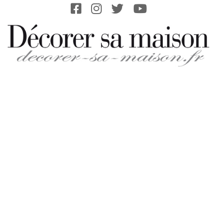
Skip
to
content
DECORER-
SA-
MAISON.FR