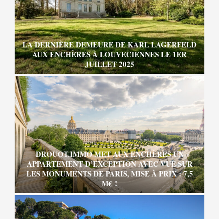
LA DERNIÈRE DEMEURE DE KARL LAGERFELD
AUX ENCHÈRES À LOUVECIENNES LE 1ER
JUILLET 2025
DROUOT.IMMO MET AUX ENCHÈRES UN
APPARTEMENT D’EXCEPTION AVEC VUE SUR
LES MONUMENTS DE PARIS, MISE À PRIX : 7,5
M€ !