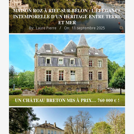
MAISON ROZ À RIEC-SUR-BÉLON : L’ÉLÉGANCE
INTEMPORELLE D’UN HÉRITAGE ENTRE TERRE
ET MER
By:
Laure Pierre
On:
11 septembre 2025
UN CHÂTEAU BRETON MIS À PRIX… 760 000 € !