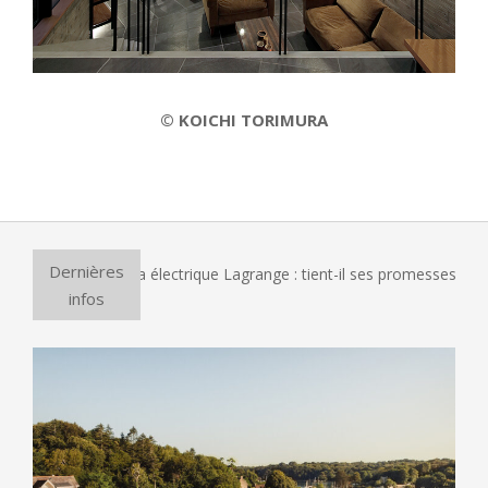
© KOICHI TORIMURA
2022-
03-
01
Dernières
e four à pizza électrique Lagrange : tient-il ses promesses ?
infos