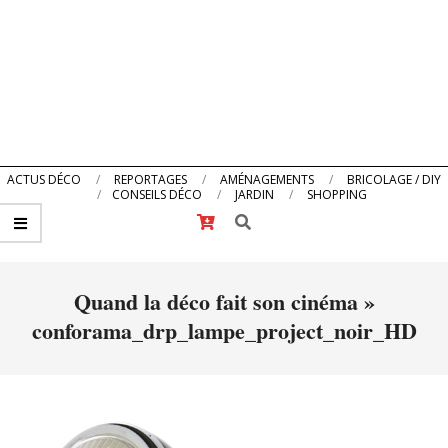
Primary
ACTUS DÉCO
REPORTAGES
AMÉNAGEMENTS
BRICOLAGE / DIY
CONSEILS DÉCO
JARDIN
SHOPPING
Navigation
Search
Menu
Quand la déco fait son cinéma »
conforama_drp_lampe_project_noir_HD