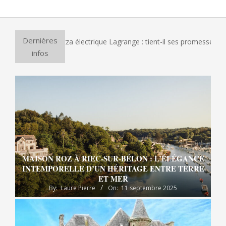
2014-
03-
19
Dernières
 le four à pizza électrique Lagrange : tient-il ses promesses ?
infos
MAISON ROZ À RIEC-SUR-BÉLON : L’ÉLÉGANCE
INTEMPORELLE D’UN HÉRITAGE ENTRE TERRE
ET MER
By:
Laure Pierre
On:
11 septembre 2025