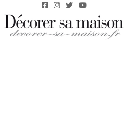
Skip
to
content
DECORER-
SA-
MAISON.FR