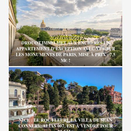
DROUOT.IMMO MET AUX ENCHÈRES UN
APPARTEMENT D’EXCEPTION AVEC VUE SUR
LES MONUMENTS DE PARIS, MISE À PRIX : 7,5
M€ !
NICE : LE ROC FLEURI, LA VILLA DE SEAN
CONNERY, ALIAS 007, EST À VENDRE POUR