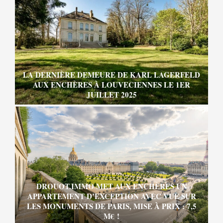
LA DERNIÈRE DEMEURE DE KARL LAGERFELD
AUX ENCHÈRES À LOUVECIENNES LE 1ER
JUILLET 2025
DROUOT.IMMO MET AUX ENCHÈRES UN
APPARTEMENT D’EXCEPTION AVEC VUE SUR
LES MONUMENTS DE PARIS, MISE À PRIX : 7,5
M€ !