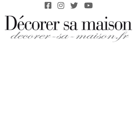
Skip
to
content
DECORER-
SA-
MAISON.FR