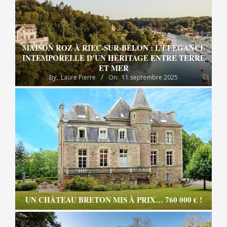
MAISON ROZ À RIEC-SUR-BÉLON : L’ÉLÉGANCE
INTEMPORELLE D’UN HÉRITAGE ENTRE TERRE
ET MER
By:
Laure Pierre
On:
11 septembre 2025
UN CHÂTEAU BRETON MIS À PRIX… 760 000 € !