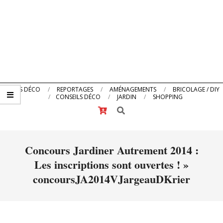
Primary
ACTUS DÉCO
REPORTAGES
AMÉNAGEMENTS
BRICOLAGE / DIY
CONSEILS DÉCO
JARDIN
SHOPPING
Navigation
Search
Menu
Concours Jardiner Autrement 2014 :
Les inscriptions sont ouvertes ! »
concoursJA2014VJargeauDKrier