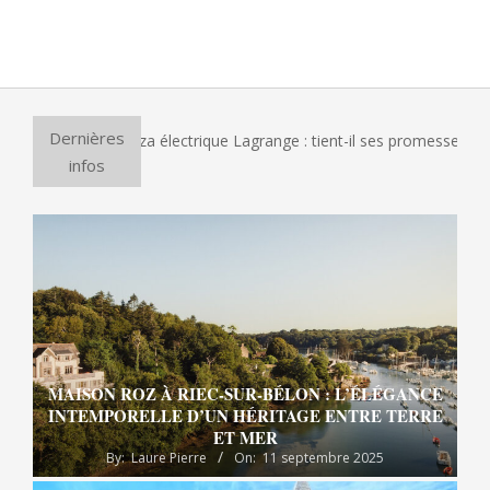
2014-
04-
02
Dernières
 le four à pizza électrique Lagrange : tient-il ses promesses ?
infos
MAISON ROZ À RIEC-SUR-BÉLON : L’ÉLÉGANCE
INTEMPORELLE D’UN HÉRITAGE ENTRE TERRE
ET MER
By:
Laure Pierre
On:
11 septembre 2025