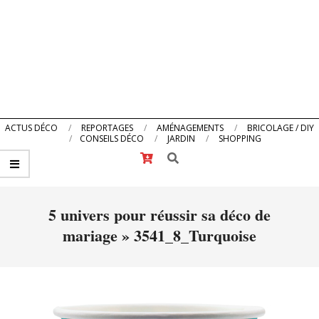
Primary
ACTUS DÉCO
REPORTAGES
AMÉNAGEMENTS
BRICOLAGE / DIY
CONSEILS DÉCO
JARDIN
SHOPPING
Navigation
Search
Menu
5 univers pour réussir sa déco de
mariage »
3541_8_Turquoise