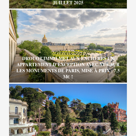
JUILLET 2025
DROUOT.IMMO MET AUX ENCHÈRES UN
APPARTEMENT D’EXCEPTION AVEC VUE SUR
LES MONUMENTS DE PARIS, MISE À PRIX : 7,5
M€ !