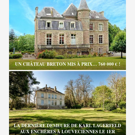
UN CHÂTEAU BRETON MIS À PRIX… 760 000 € !
LA DERNIÈRE DEMEURE DE KARL LAGERFELD
AUX ENCHÈRES À LOUVECIENNES LE 1ER