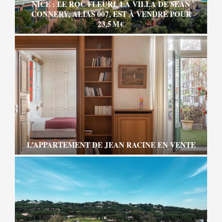
NICE : LE ROC FLEURI, LA VILLA DE SEAN
CONNERY, ALIAS 007, EST À VENDRE POUR
23,5 M €
L’APPARTEMENT DE JEAN RACINE EN VENTE