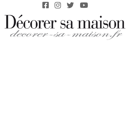
Skip
to
content
DECORER-
SA-
MAISON.FR