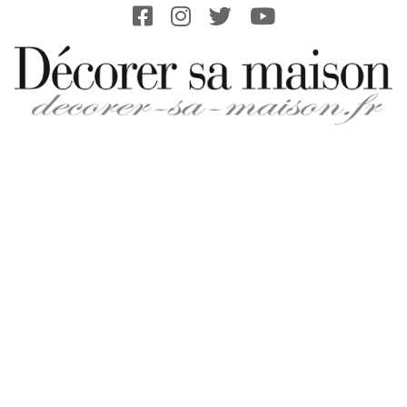
Skip
to
content
DECORER-
SA-
MAISON.FR