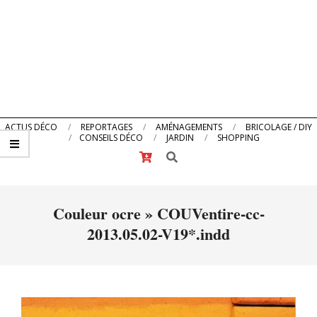
Primary
ACTUS DÉCO
REPORTAGES
AMÉNAGEMENTS
BRICOLAGE / DIY
CONSEILS DÉCO
JARDIN
SHOPPING
Navigation
Search
Menu
Couleur ocre »
COUVentire-cc-
2013.05.02-V19*.indd