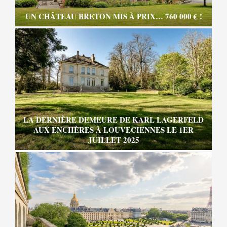
UN CHÂTEAU BRETON MIS À PRIX… 760 000 € !
LA DERNIÈRE DEMEURE DE KARL LAGERFELD
AUX ENCHÈRES À LOUVECIENNES LE 1ER
JUILLET 2025