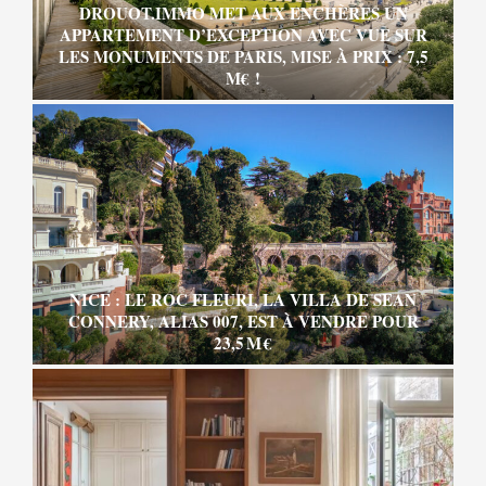
DROUOT.IMMO MET AUX ENCHÈRES UN
APPARTEMENT D’EXCEPTION AVEC VUE SUR
LES MONUMENTS DE PARIS, MISE À PRIX : 7,5
M€ !
NICE : LE ROC FLEURI, LA VILLA DE SEAN
CONNERY, ALIAS 007, EST À VENDRE POUR
23,5 M €