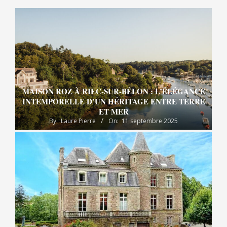
MAISON ROZ À RIEC-SUR-BÉLON : L’ÉLÉGANCE
INTEMPORELLE D’UN HÉRITAGE ENTRE TERRE
ET MER
By:
Laure Pierre
On:
11 septembre 2025